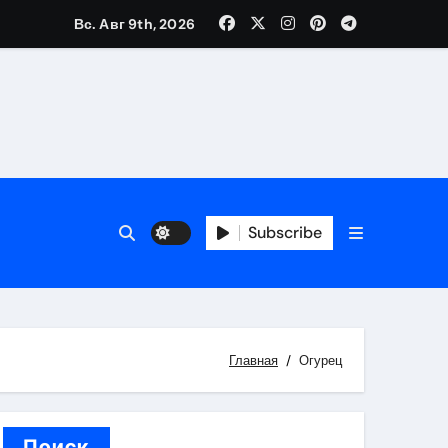
Вс. Авг 9th, 2026
каталоге
 и сроки
Subscribe
 оформления сделки
 участия с пополнением стейблкоином
ятиях
Главная
Огурец
Поиск