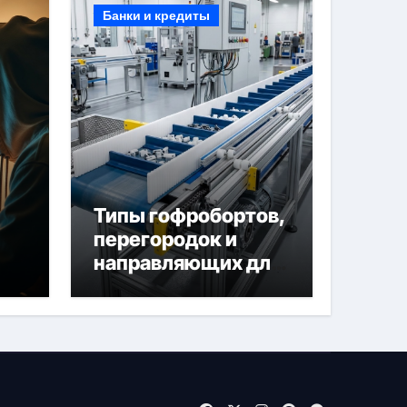
Банки и кредиты
Типы гофробортов,
перегородок и
направляющих для
конвейерных лент