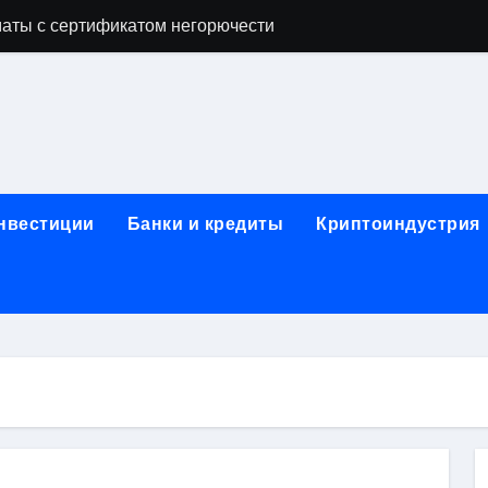
аты с сертификатом негорючести
офессий в онлайн-формате
родок и направляющих для конвейерных лент
ки, мебельного щита, фанеры, шпона и паркетной химии в 
атических лотков для хранения электронных компонентов
инвестиции
Банки и кредиты
Криптоиндустрия
ок из Китая в Казахстан: маршруты, таможенные процедуры
я, этапы строительства, проверка застройщика и сценарии
иртуальных платежных карт без верификации и банковского
 справочная информация о сельскохозяйственных предпри
яльных станций серий T330 и T990