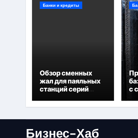
Банки и кредиты
Ба
Обзор сменных
П
жал для паяльных
ба
станций серий
с 
T330 и T990
не
Бизнес-Хаб