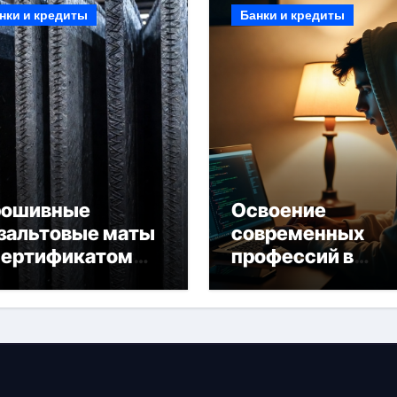
нки и кредиты
Банки и кредиты
рошивные
Освоение
зальтовые маты
современных
сертификатом
профессий в
горючести
онлайн-формате