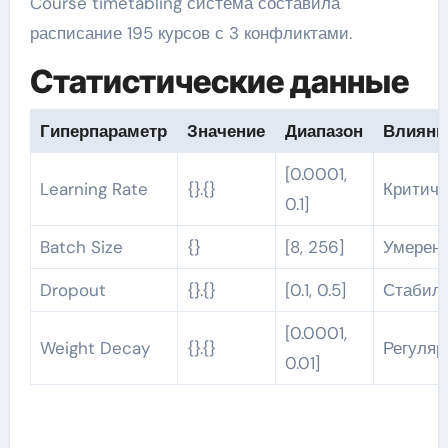
Course timetabling система составила
расписание 195 курсов с 3 конфликтами.
Статистические данные
Гиперпараметр
Значение
Диапазон
Влияни
[0.0001,
Learning Rate
{}.{}
Критиче
0.1]
Batch Size
{}
[8, 256]
Умерен
Dropout
{}.{}
[0.1, 0.5]
Стабил
[0.0001,
Weight Decay
{}.{}
Регуля
0.01]