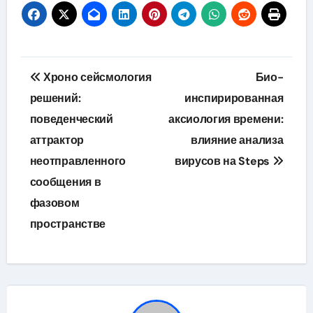
Навигация
Хроно сейсмология
Био-
по
решений:
инспирированная
поведенческий
аксиология времени:
записям
аттрактор
влияние анализа
неотправленного
вирусов на Steps
сообщения в
фазовом
пространстве