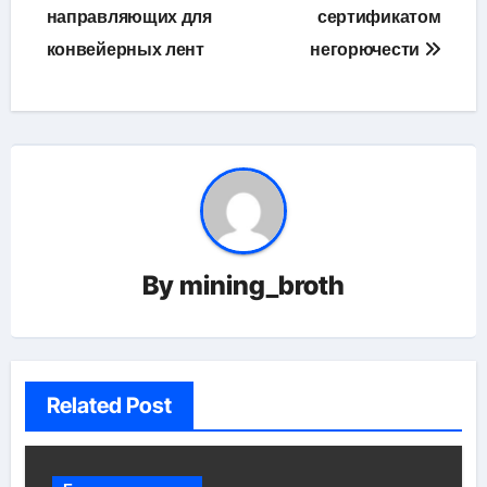
направляющих для
сертификатом
записям
конвейерных лент
негорючести
By
mining_broth
Related Post