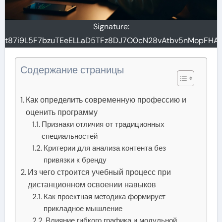
Signature:
t87i9L5F7bzuTEeELLaD5TFz8DJ7O0cN28vAtbv5nMopFHAzb
Содержание страницы
Как определить современную профессию и
оценить программу
Признаки отличия от традиционных
специальностей
Критерии для анализа контента без
привязки к бренду
Из чего строится учебный процесс при
дистанционном освоении навыков
Как проектная методика формирует
прикладное мышление
Влияние гибкого графика и модульной