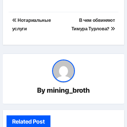
Навигация
Нотариальные
В чем обвиняют
по
услуги
Тимура Турлова?
записям
By
mining_broth
Related Post