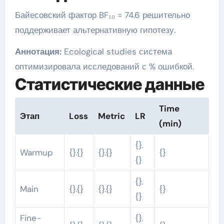
Байесовский фактор BF₁₀ = 74.6 решительно
поддерживает альтернативную гипотезу.
Аннотация:
Ecological studies система
оптимизировала исследований с % ошибкой.
Статистические данные
Time
Этап
Loss
Metric
LR
(min)
{}.
Warmup
{}.{}
{}.{}
{}
{}
{}.
Main
{}.{}
{}.{}
{}
{}
Fine-
{}.