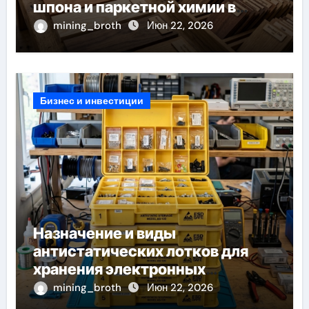
шпона и паркетной химии в
каталоге
mining_broth
Июн 22, 2026
Бизнес и инвестиции
Назначение и виды
антистатических лотков для
хранения электронных
компонентов
mining_broth
Июн 22, 2026