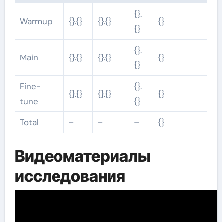
{}.
Warmup
{}.{}
{}.{}
{}
{}
{}.
Main
{}.{}
{}.{}
{}
{}
Fine-
{}.
{}.{}
{}.{}
{}
tune
{}
Total
–
–
–
{}
Видеоматериалы
исследования