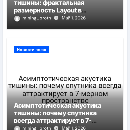
тишины: фрактальная
размерность Layout в
масштабах цифровой среды
mining_broth
Май 1, 2026
Новости плюс
Асимптотическая акустика
тишины: почему спутника
всегда аттрактирует в 7-
мерном пространстве
mining_broth
Май 1, 2026