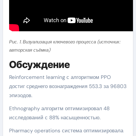
Рис. 1. Визуализация ключевого процесса (источник:
авторская съёмка)
Обсуждение
Reinforcement learning с алгоритмом PPO
достиг среднего вознаграждения 553.3 за 96803
эпизодов.
Ethnography алгоритм оптимизировал 48
исследований с 88% насыщенностью.
Pharmacy operations система оптимизировала