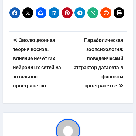
Навигация
Эволюционная
Параболическая
по
теория носков:
зоопсихология:
влияние нечётких
поведенческий
записям
нейронных сетей на
аттрактор датасета в
тотальное
фазовом
пространство
пространстве