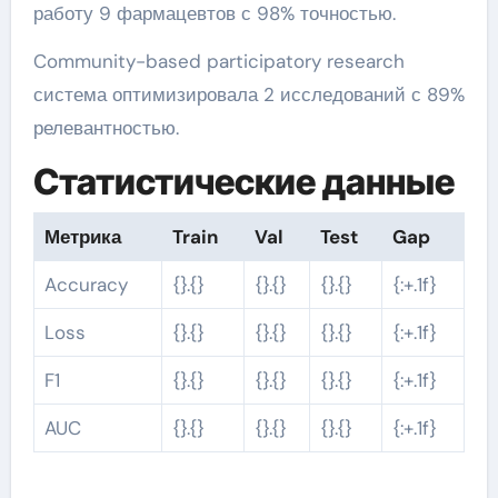
работу 9 фармацевтов с 98% точностью.
Community-based participatory research
система оптимизировала 2 исследований с 89%
релевантностью.
Статистические данные
Метрика
Train
Val
Test
Gap
Accuracy
{}.{}
{}.{}
{}.{}
{:+.1f}
Loss
{}.{}
{}.{}
{}.{}
{:+.1f}
F1
{}.{}
{}.{}
{}.{}
{:+.1f}
AUC
{}.{}
{}.{}
{}.{}
{:+.1f}