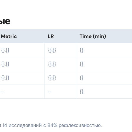
ые
Metric
LR
Time (min)
{}.{}
{}.{}
{}
{}.{}
{}.{}
{}
{}.{}
{}.{}
{}
–
–
{}
л 14 исследований с 84% рефлексивностью.