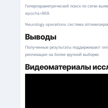
Гиперпараметрический поиск по сетке выя
epochs=868.
Neurology operations система оптимизиро
Выводы
Полученные результаты поддерживают гипо
репликации на более крупной выборке.
Видеоматериалы исс