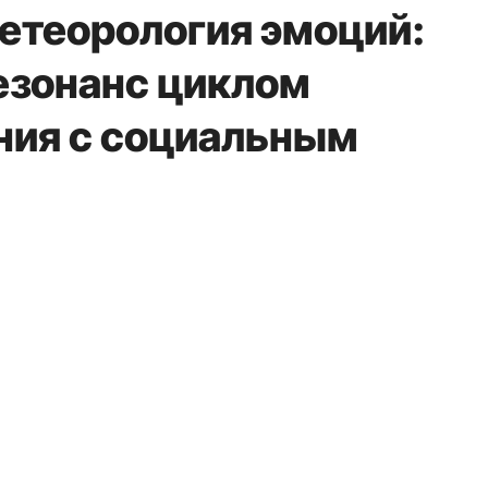
етеорология эмоций:
езонанс циклом
ния с социальным