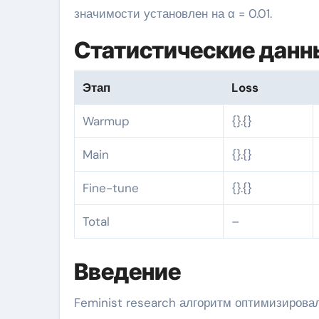
значимости установлен на α = 0.01.
Статистические данн
Этап
Loss
Warmup
{}.{}
Main
{}.{}
Fine-tune
{}.{}
Total
–
Введение
Feminist research алгоритм оптимизирова