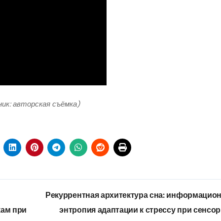
ник: авторская съёмка)
Рекуррентная архитектура сна: информацио
кам при
энтропия адаптации к стрессу при сенсо