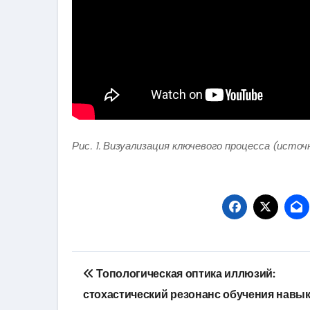
Рис. 1. Визуализация ключевого процесса (источ
Навигация
Топологическая оптика иллюзий:
по
стохастический резонанс обучения навы