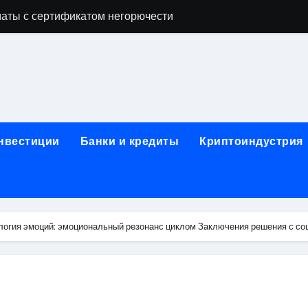
аты с сертификатом негорючести
офессий в онлайн-формате
родок и направляющих для конвейерных лент
ки, мебельного щита, фанеры, шпона и паркетной химии в 
атических лотков для хранения электронных компонентов
инвестиции
Банки и кредиты
Криптоиндустрия
ок из Китая в Казахстан: маршруты, таможенные процедуры
я, этапы строительства, проверка застройщика и сценарии
иртуальных платежных карт без верификации и банковского
логия эмоций: эмоциональный резонанс циклом Заключения решения с с
 справочная информация о сельскохозяйственных предпри
яльных станций серий T330 и T990