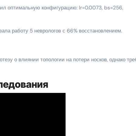
вил оптимальную конфигурацию: lr=0.0073, bs=256,
вала работу 5 неврологов с 66% восстановлением.
тезу о влиянии топологии на потери носков, однако тр
ледования