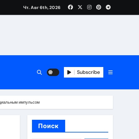
Чт. Авг 6th, 2026
каталоге
 и сроки
Subscribe
 оформления сделки
 участия с пополнением стейблкоином
оциальным импульсом
ятиях
Поиск