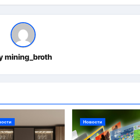
y
mining_broth
вости
Новости