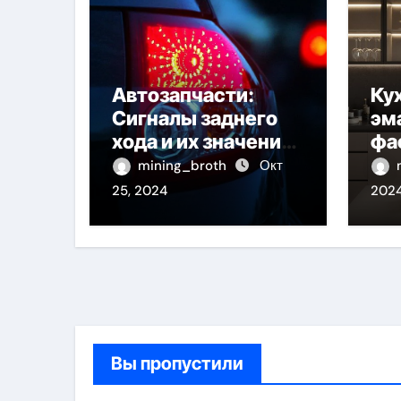
Автозапчасти:
Ку
Сигналы заднего
эм
хода и их значение
фа
для безопасности
пр
mining_broth
Окт
на дороге
од
25, 2024
202
Вы пропустили