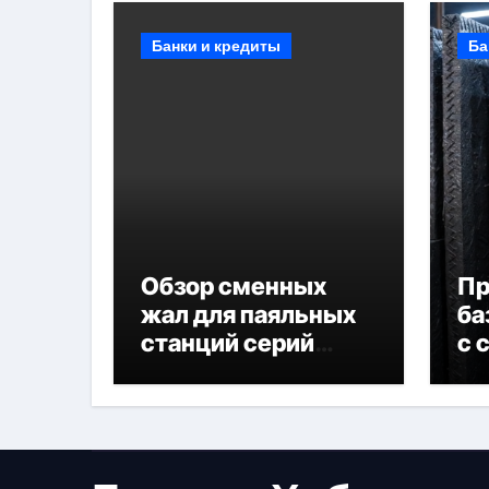
Банки и кредиты
Ба
Обзор сменных
П
жал для паяльных
ба
станций серий
с 
T330 и T990
не