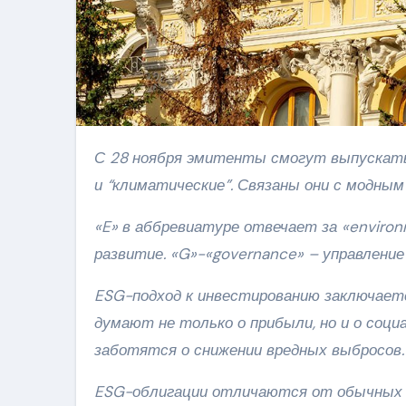
С 28 ноября эмитенты смогут выпускать 3 новых вида облигаций — “адаптационные”, “устойчивые”
и “климатические”. Связаны они с модным
«E» в аббревиатуре отвечает за «environm
развитие. «G»-«governance» – управление
ESG-подход к инвестированию заключает
думают не только о прибыли, но и о соци
заботятся о снижении вредных выбросов.
ESG-облигации отличаются от обычных 