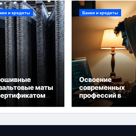
нки и кредиты
Банки и кредиты
рошивные
Освоение
зальтовые маты
современных
сертификатом
профессий в
горючести
онлайн-формате