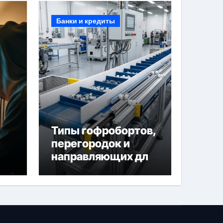
Банки и кредиты
Типы гофробортов,
перегородок и
направляющих для
конвейерных лент