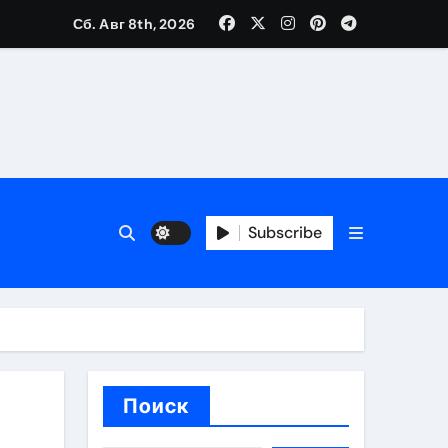
Сб. Авг 8th, 2026
каталоге
 и сроки
Subscribe
 оформления сделки
 участия с пополнением стейблкоином
ятиях
Поиск