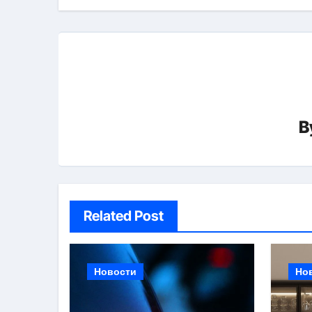
B
Related Post
Новости
Но