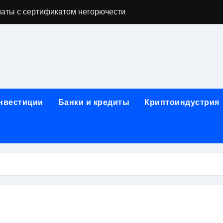
аты с сертификатом негорючести
офессий в онлайн-формате
родок и направляющих для конвейерных лент
ки, мебельного щита, фанеры, шпона и паркетной химии в 
атических лотков для хранения электронных компонентов
инвестиции
Банки и кредиты
Криптоиндустрия
ок из Китая в Казахстан: маршруты, таможенные процедуры
я, этапы строительства, проверка застройщика и сценарии
иртуальных платежных карт без верификации и банковского
 справочная информация о сельскохозяйственных предпри
яльных станций серий T330 и T990