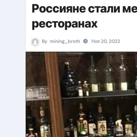
Россияне стали ме
ресторанах
By
mining_broth
Ноя 20, 2022