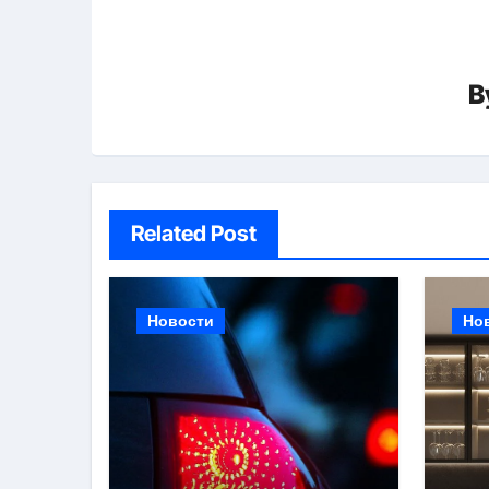
B
Related Post
Новости
Но