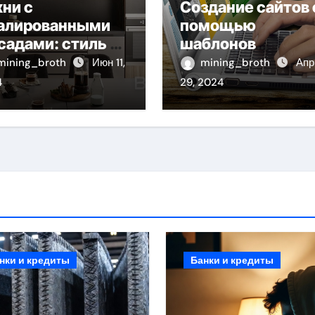
хни с
Создание сайтов 
алированными
помощью
садами: стиль и
шаблонов
актичность в
современных
mining_broth
Июн 11,
mining_broth
Апр
ном решении
сайтов: простой
4
29, 2024
путь к
качественному
веб-присутствию
нки и кредиты
Банки и кредиты