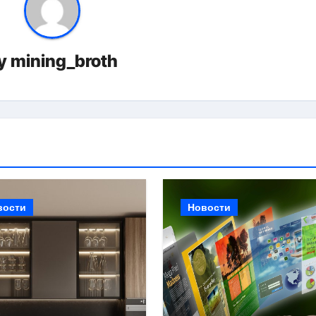
y
mining_broth
вости
Новости