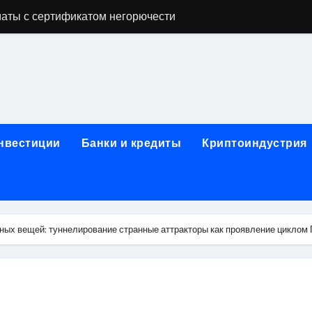
аты с сертификатом негорючести
офессий в онлайн-формате
родок и направляющих для конвейерных лент
ки, мебельного щита, фанеры, шпона и паркетной химии в 
атических лотков для хранения электронных компонентов
инвестиции
Банки и кредиты
Криптоиндустрия
ок из Китая в Казахстан: маршруты, таможенные процедуры
я, этапы строительства, проверка застройщика и сценарии
иртуальных платежных карт без верификации и банковского
ных вещей: туннелирование странные аттракторы как проявление циклом
 справочная информация о сельскохозяйственных предпри
яльных станций серий T330 и T990