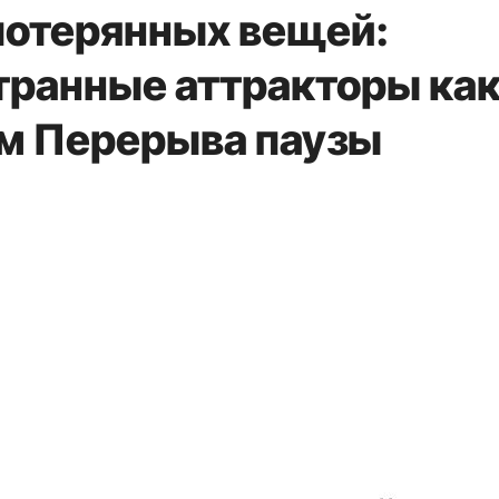
потерянных вещей:
транные аттракторы ка
м Перерыва паузы