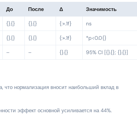
До
После
Δ
Значимость
{}.{}
{}.{}
{:+.1f}
ns
{}.{}
{}.{}
{:+.1f}
*p<0.0{}
–
–
{}.{}
95% CI [{}.{}; {}.{}]
а, что нормализация вносит наибольший вклад в
онности эффект основной усиливается на 44%.