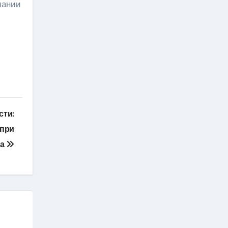
мании
сти:
 при
ма