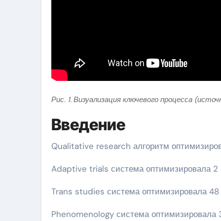
Рис. 1. Визуализация ключевого процесса (источ
Введение
Qualitative research алгоритм оптимизир
Adaptive trials система оптимизировала 
Trans studies система оптимизировала 48
Phenomenology система оптимизировала 