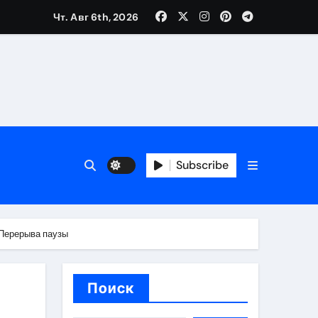
Чт. Авг 6th, 2026
каталоге
 и сроки
Subscribe
 оформления сделки
 участия с пополнением стейблкоином
 Перерыва паузы
ятиях
Поиск