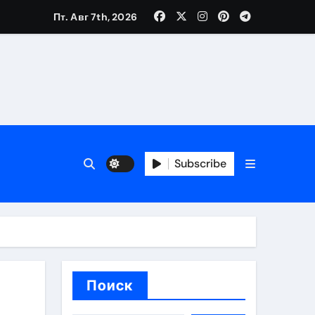
Пт. Авг 7th, 2026
каталоге
 и сроки
Subscribe
 оформления сделки
 участия с пополнением стейблкоином
ятиях
Поиск