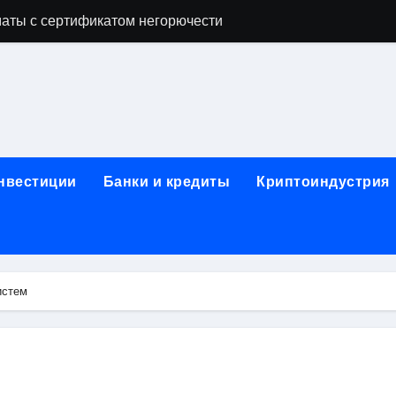
аты с сертификатом негорючести
офессий в онлайн-формате
родок и направляющих для конвейерных лент
ки, мебельного щита, фанеры, шпона и паркетной химии в 
атических лотков для хранения электронных компонентов
инвестиции
Банки и кредиты
Криптоиндустрия
ок из Китая в Казахстан: маршруты, таможенные процедуры
я, этапы строительства, проверка застройщика и сценарии
иртуальных платежных карт без верификации и банковского
истем
 справочная информация о сельскохозяйственных предпри
яльных станций серий T330 и T990