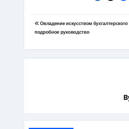
Навигация
Овладение искусством бухгалтерского 
по
подробное руководство
записям
B