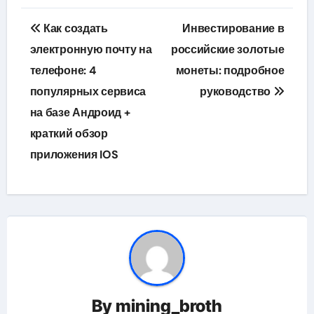
Навигация
Как создать
Инвестирование в
по
электронную почту на
российские золотые
телефоне: 4
монеты: подробное
записям
популярных сервиса
руководство
на базе Андроид +
краткий обзор
приложения IOS
By
mining_broth