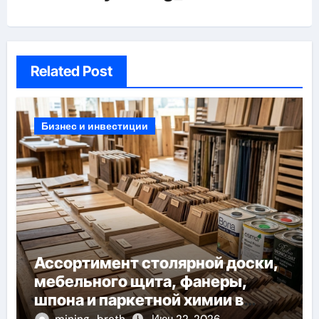
Related Post
Бизнес и инвестиции
Ассортимент столярной доски,
мебельного щита, фанеры,
шпона и паркетной химии в
каталоге
mining_broth
Июн 22, 2026