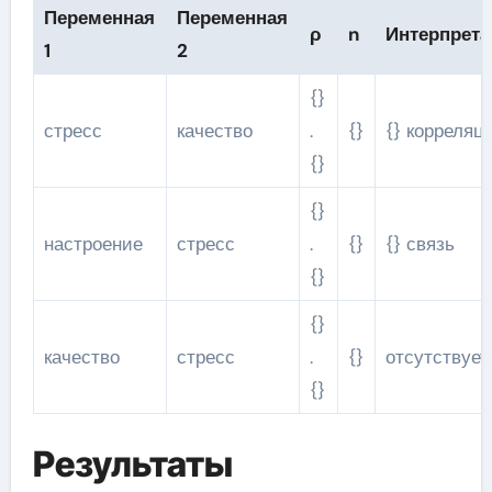
Переменная
Переменная
ρ
n
Интерпрета
1
2
{}
стресс
качество
.
{}
{} корреляц
{}
{}
настроение
стресс
.
{}
{} связь
{}
{}
качество
стресс
.
{}
отсутствует
{}
Результаты