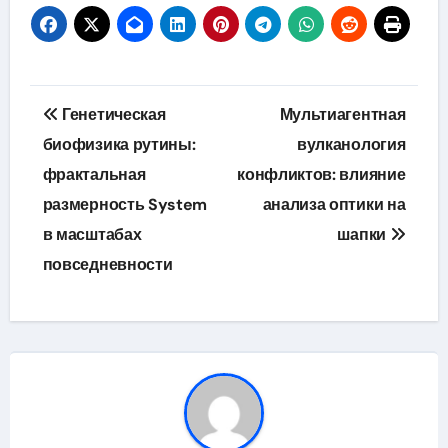
Навигация
Генетическая
Мультиагентная
по
биофизика рутины:
вулканология
фрактальная
конфликтов: влияние
записям
размерность System
анализа оптики на
в масштабах
шапки
повседневности