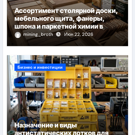
Ассортимент столярной доски,
мебельного щита, фанеры,
шпона и паркетной химии в
каталоге
mining_broth
Июн 22, 2026
Бизнес и инвестиции
Назначение и виды
антистатических лотков для