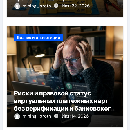
компонентов
mining_broth
Июн 22, 2026
Бизнес и инвестиции
Риски и правовой статус
виртуальных платежных карт
без верификации и банковского
участия с пополнением
mining_broth
Июн 14, 2026
стейблкоином