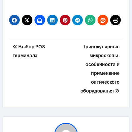
Навигация
Выбор POS
Тринокулярные
по
терминала
микроскопы:
особенности и
записям
применение
оптического
оборудования