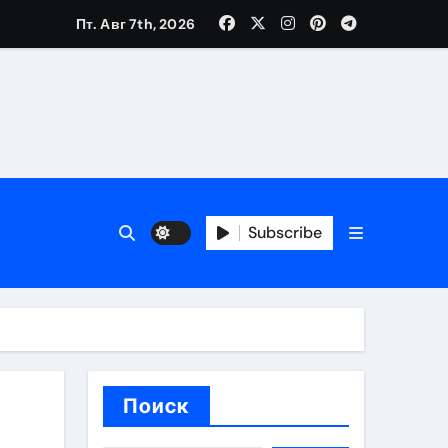
Пт. Авг 7th, 2026
каталоге
 и сроки
Subscribe
 оформления сделки
 участия с пополнением стейблкоином
ятиях
Поиск