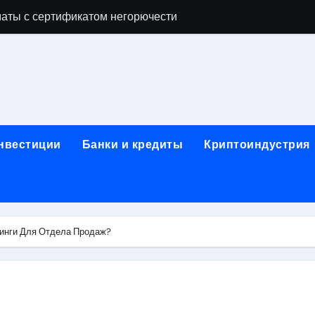
аты с сертификатом негорючести
офессий в онлайн-формате
родок и направляющих для конвейерных лент
ки, мебельного щита, фанеры, шпона и паркетной химии в 
атических лотков для хранения электронных компонентов
инвестиции
Банки и кредиты
Криптоиндустрия
ок из Китая в Казахстан: маршруты, таможенные процедуры
я, этапы строительства, проверка застройщика и сценарии
иртуальных платежных карт без верификации и банковского
инги Для Отдела Продаж?
 справочная информация о сельскохозяйственных предпри
яльных станций серий T330 и T990