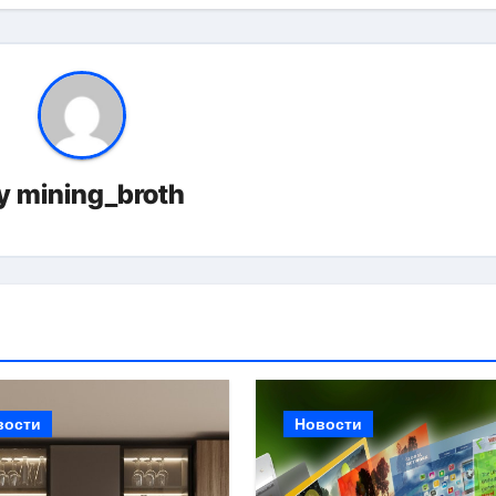
y
mining_broth
вости
Новости