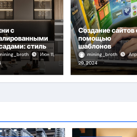
хни с
Создание сайтов 
алированными
помощью
садами: стиль и
шаблонов
актичность в
современных
mining_broth
Июн 11,
mining_broth
Апр
ном решении
сайтов: простой
4
29, 2024
путь к
качественному
веб-присутствию