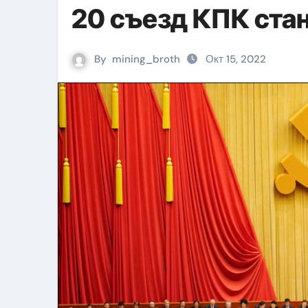
20 съезд КПК ста
By
mining_broth
Окт 15, 2022