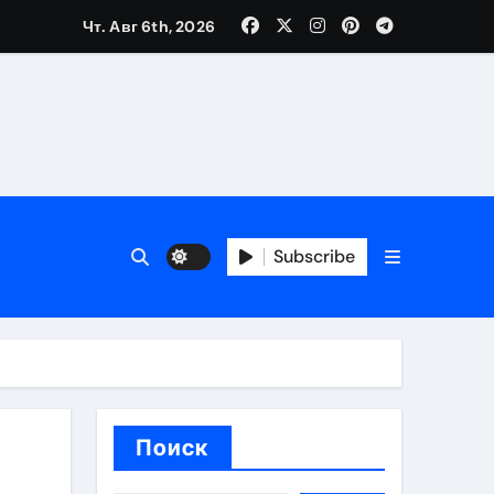
Чт. Авг 6th, 2026
каталоге
 и сроки
 оформления сделки
Subscribe
 участия с пополнением стейблкоином
ятиях
Поиск