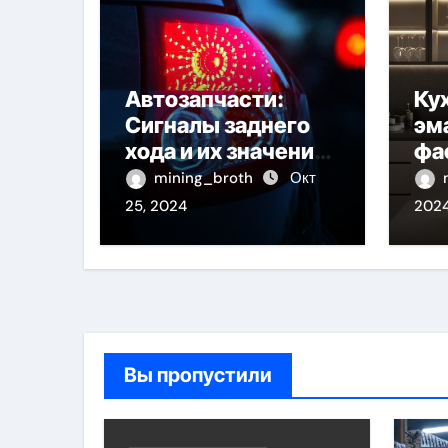
Автозапчасти:
Ку
Сигналы заднего
эм
хода и их значение
фа
для безопасности
пр
mining_broth
Окт
на дороге
од
25, 2024
202
Вы пропустили