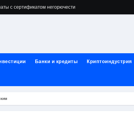
офессий в онлайн-формате
родок и направляющих для конвейерных лент
ки, мебельного щита, фанеры, шпона и паркетной химии в 
атических лотков для хранения электронных компонентов
ок из Китая в Казахстан: маршруты, таможенные процедуры
инвестиции
Банки и кредиты
Криптоиндустрия
я, этапы строительства, проверка застройщика и сценарии
иртуальных платежных карт без верификации и банковского
 справочная информация о сельскохозяйственных предпри
ским
яльных станций серий T330 и T990