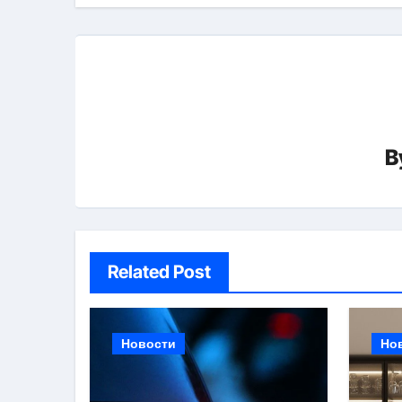
B
Related Post
Новости
Но