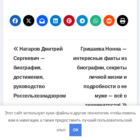
Навигация
Натаров Дмитрий
Гришаева Нонна —
по
Сергеевич —
интересные факты из
биография,
биографии, секреты
записям
достижения,
личной жизни и
руководство
подробности о ее
Россельхознадзором
муже — всё о
знаменитости!
Этот сайт использует куки-файлы и другие технологии, чтобы помочь
вам в навигации, а также предоставить лучший пользовательский
опыт.
OK