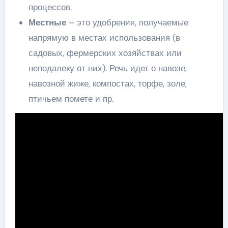
процессов.
Местные
– это удобрения, получаемые
напрямую в местах использования (в
садовых, фермерских хозяйствах или
неподалеку от них). Речь идет о навозе,
навозной жиже, компостах, торфе, золе,
птичьем помете и пр.