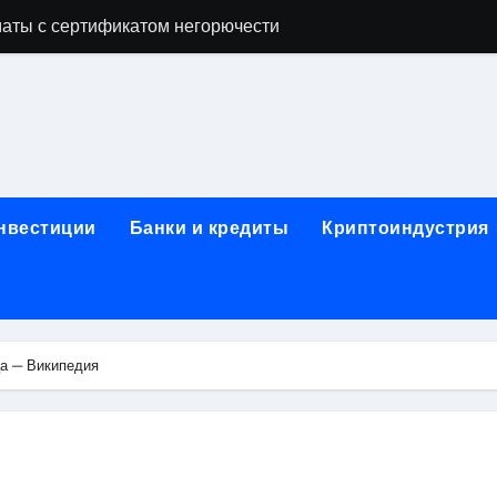
аты с сертификатом негорючести
офессий в онлайн-формате
родок и направляющих для конвейерных лент
ки, мебельного щита, фанеры, шпона и паркетной химии в 
атических лотков для хранения электронных компонентов
инвестиции
Банки и кредиты
Криптоиндустрия
ок из Китая в Казахстан: маршруты, таможенные процедуры
я, этапы строительства, проверка застройщика и сценарии
иртуальных платежных карт без верификации и банковского
а — Википедия
 справочная информация о сельскохозяйственных предпри
яльных станций серий T330 и T990