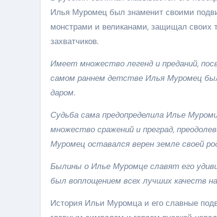
Илья Муромец был знаменит своими подви
монстрами и великанами, защищал своих 
захватчиков.
Имеет множество легенд и преданий, пос
самом раннем детстве Илья Муромец был
даром.
Судьба сама предопределила Илье Муромц
множество сражений и преград, преодолев
Муромец оставался верен земле своей ро
Былины о Илье Муромце славят его удиви
был воплощением всех лучших качеств на
История Ильи Муромца и его славные подв