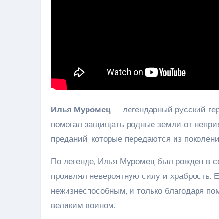
Илья Муромец
— легендарный русский гер
помогал защищать родные земли от неприя
преданий, которые передаются из поколени
По легенде, Илья Муромец был рожден в се
проявлял невероятную силу и храбрость. Ег
нежизнеспособным, и только благодаря по
великим воином.