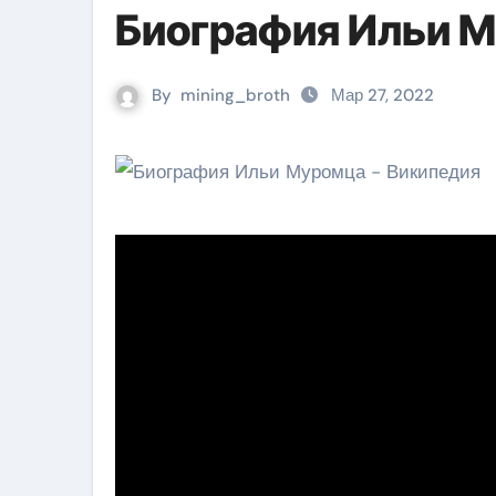
Биография Ильи 
By
mining_broth
Мар 27, 2022