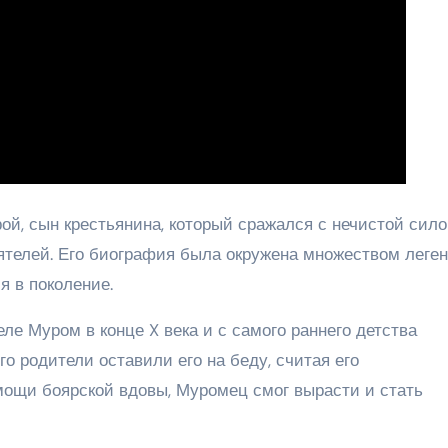
ой, сын крестьянина, который сражался с нечистой сило
телей. Его биография была окружена множеством леген
я в поколение.
ле Муром в конце X века и с самого раннего детства
о родители оставили его на беду, считая его
мощи боярской вдовы, Муромец смог вырасти и стать