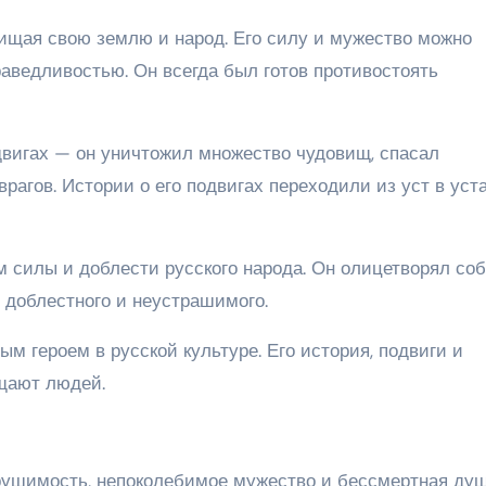
ищая свою землю и народ. Его силу и мужество можно
праведливостью. Он всегда был готов противостоять
вигах — он уничтожил множество чудовищ, спасал
агов. Истории о его подвигах переходили из уст в уста
силы и доблести русского народа. Он олицетворял со
 доблестного и неустрашимого.
м героем в русской культуре. Его история, подвиги и
щают людей.
рушимость, непоколебимое мужество и бессмертная душ