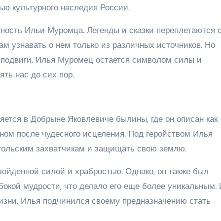
ью культурного наследия России.
чность Ильи Муромца. Легенды и сказки переплетаются 
ам узнавать о нем только из различных источников. Но
о подвиги, Илья Муромец остается символом силы и
ть нас до сих пор.
ется в Добрыне Яковлевиче былины, где он описан как
ном после чудесного исцеления. Под геройством Илья
гольским захватчикам и защищать свою землю.
ойденной силой и храбростью. Однако, он также был
бокой мудрости, что делало его еще более уникальным.
изни, Илья подчинился своему предназначению стать