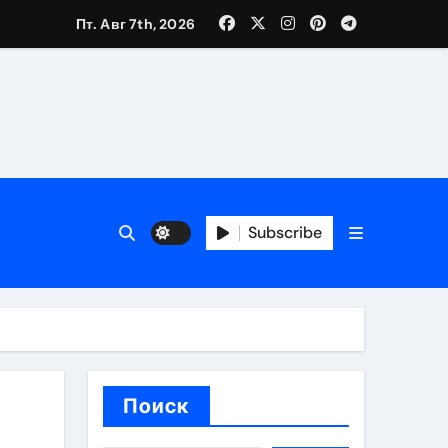
Пт. Авг 7th, 2026
каталоге
 и сроки
Subscribe
 оформления сделки
 участия с пополнением стейблкоином
ятиях
Поиск