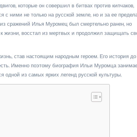
игов, которые он совершил в битвах против кипчаков,
я с ними не только на русской земле, но и за ее предел
 из сражений Илья Муромец был смертельно ранен, но
 к жизни, восстал из мертвых и продолжил защищать с
знь, став настоящим народным героем. Его история до
есть. Именно поэтому биография Ильи Муромца занима
ся одной из самых ярких легенд русской культуры.