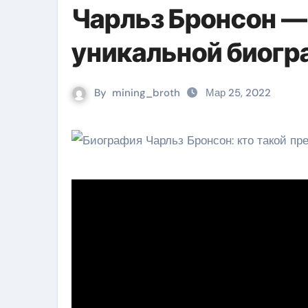
Чарльз Бронсон —
уникальной биогр
By
mining_broth
Мар 25, 2022