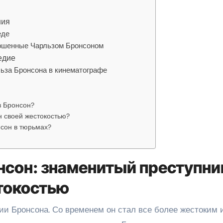
ния
еде
ершенные Чарльзом Бронсоном
едие
ьза Бронсона в кинематографе
з Бронсон?
н своей жестокостью?
сон в тюрьмах?
нсон: знаменитый преступни
токостью
ии Бронсона. Со временем он стал все более жестоким 