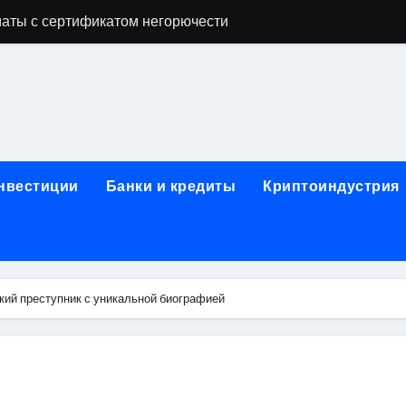
аты с сертификатом негорючести
офессий в онлайн-формате
родок и направляющих для конвейерных лент
ки, мебельного щита, фанеры, шпона и паркетной химии в 
атических лотков для хранения электронных компонентов
инвестиции
Банки и кредиты
Криптоиндустрия
ок из Китая в Казахстан: маршруты, таможенные процедуры
я, этапы строительства, проверка застройщика и сценарии
иртуальных платежных карт без верификации и банковского
кий преступник с уникальной биографией
 справочная информация о сельскохозяйственных предпри
яльных станций серий T330 и T990