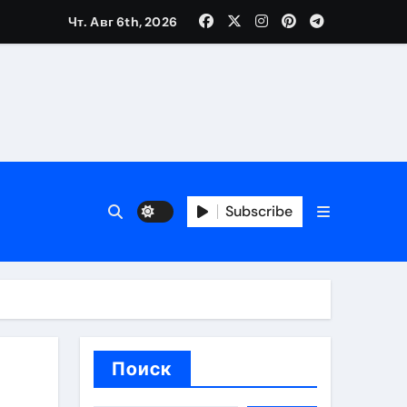
Чт. Авг 6th, 2026
каталоге
 и сроки
Subscribe
 оформления сделки
 участия с пополнением стейблкоином
ятиях
Поиск