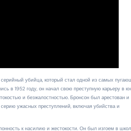
 серийный убийца, который стал одной из самых пугаю
ись в 1952 году, он начал свою преступную карьеру в ю
стокостью и безжалостностью. Бронсон был арестован и
 серию ужасных преступлений, включая убийства и
лонность к насилию и жестокости. Он был изгоем в школ