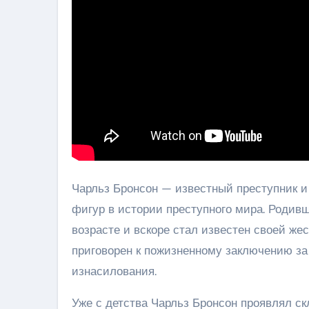
Чарльз Бронсон — известный преступник и
фигур в истории преступного мира. Родивш
возрасте и вскоре стал известен своей же
приговорен к пожизненному заключению за
изнасилования.
Уже с детства Чарльз Бронсон проявлял ск