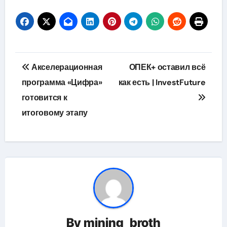
Навигация
Акселерационная
ОПЕК+ оставил всё
по
программа «Цифра»
как есть | InvestFuture
готовится к
записям
итоговому этапу
By
mining_broth