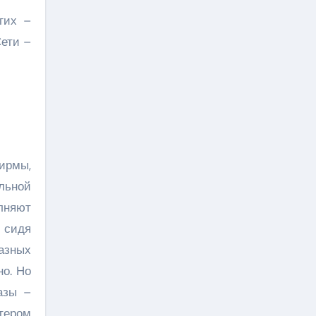
гих –
Сети –
?
ирмы,
льной
лняют
, сидя
азных
но. Но
азы –
йтером