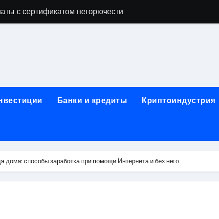
аты с сертификатом негорючести
офессий в онлайн-формате
родок и направляющих для конвейерных лент
ки, мебельного щита, фанеры, шпона и паркетной химии в 
атических лотков для хранения электронных компонентов
инвестиции
Банки и кредиты
Криптоиндустрия
ок из Китая в Казахстан: маршруты, таможенные процедуры
я, этапы строительства, проверка застройщика и сценарии
иртуальных платежных карт без верификации и банковского
дя дома: способы заработка при помощи Интернета и без него
 справочная информация о сельскохозяйственных предпри
яльных станций серий T330 и T990