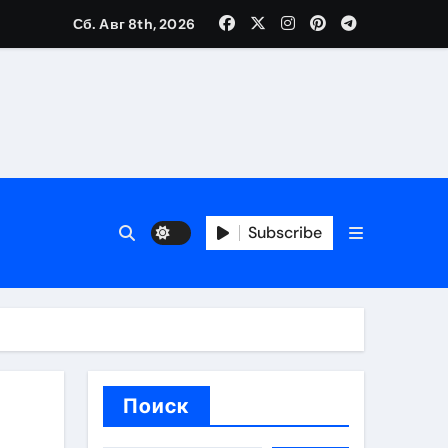
Сб. Авг 8th, 2026
каталоге
 и сроки
Subscribe
 оформления сделки
 участия с пополнением стейблкоином
ятиях
Поиск