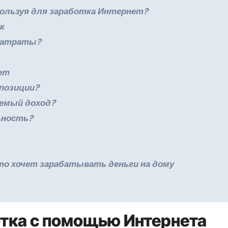
спользуя для заработка Интернет?
к
озатраты?
фет
мпозиции?
аемый доход?
ьность?
кто хочет зарабатывать деньги на дому
тка с помощью Интернета