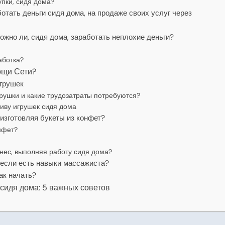
упки, сидя дома?
ботать деньги сидя дома, на продаже своих услуг через
можно ли, сидя дома, заработать неплохие деньги?
аботка?
ощи Сети?
игрушек
рушки и какие трудозатраты потребуются?
иву игрушек сидя дома
 изготовляя букеты из конфет?
нфет?
знес, выполняя работу сидя дома?
 если есть навыки массажиста?
ак начать?
 сидя дома: 5 важных советов