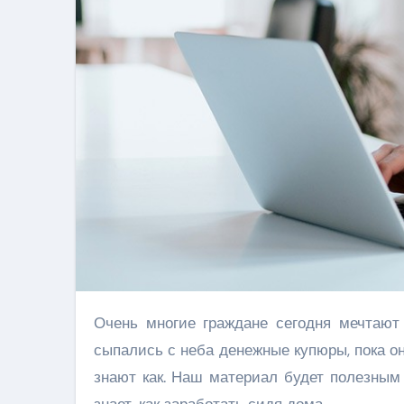
Очень многие граждане сегодня мечтают зарабатывать деньги, сидя дома. Одни мечтают, чтобы им
сыпались с неба денежные купюры, пока они
знают как. Наш материал будет полезным 
знает, как заработать сидя дома.