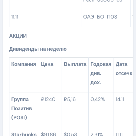
11.11
—
ОАЭ-БО-П03
АКЦИИ
Дивиденды на неделю
Компания
Цена
Выплата
Годовая
Дата
див.
отсечки
дох.
Группа
₽1240
₽5,16
0,42%
14.11
Позитив
(POSI)
Starbucks
$91,86
$0,53
2,31%
11.11