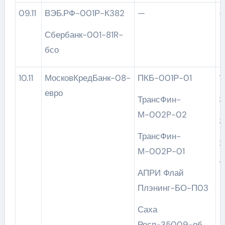
09.11
ВЭБ.РФ-001Р-К382
—
Сбербанк-001-81R-
бсо
10.11
МосковКредБанк-08-
ПКБ-001Р-01
евро
ТрансФин-
3
М-002P-02
3
ТрансФин-
2
М-002Р-01
1
АПРИ Флай
Плэнинг-БО-П03
Саха
Респ-35009-об