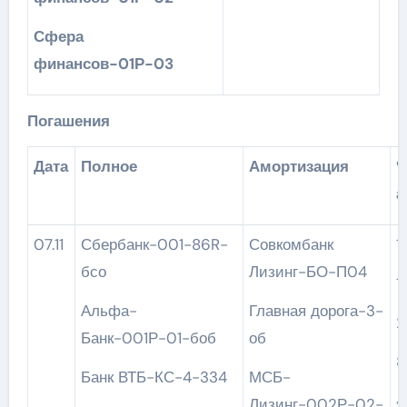
Сфера
финансов-01Р-03
Погашения
Дата
Полное
Амортизация
а
07.11
Сбербанк-001-86R-
Совкомбанк
бсо
Лизинг-БО-П04
1
Альфа-
Главная дорога-3-
2
Банк-001Р-01-боб
об
8
Банк ВТБ-КС-4-334
МСБ-
4
Лизинг-002Р-02-