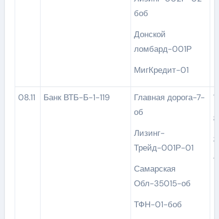
боб
Донской
ломбард-001Р
МигКредит-01
08.11
Банк ВТБ-Б-1-119
Главная дорога-7-
об
8
Лизинг-
3
Трейд-001Р-01
1
Самарская
Обл-35015-об
ТФН-01-боб