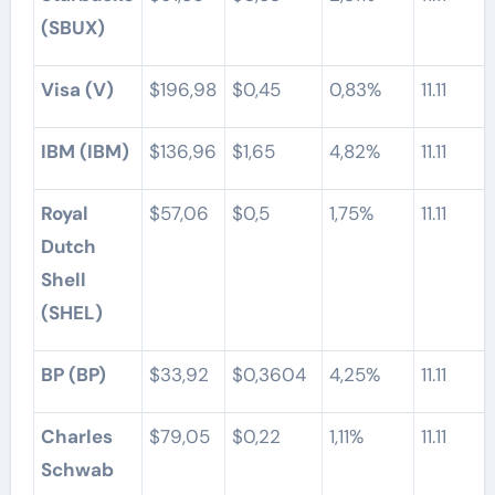
(SBUX)
Visa (V)
$196,98
$0,45
0,83%
11.11
IBM (IBM)
$136,96
$1,65
4,82%
11.11
Royal
$57,06
$0,5
1,75%
11.11
Dutch
Shell
(SHEL)
BP (BP)
$33,92
$0,3604
4,25%
11.11
Charles
$79,05
$0,22
1,11%
11.11
Schwab