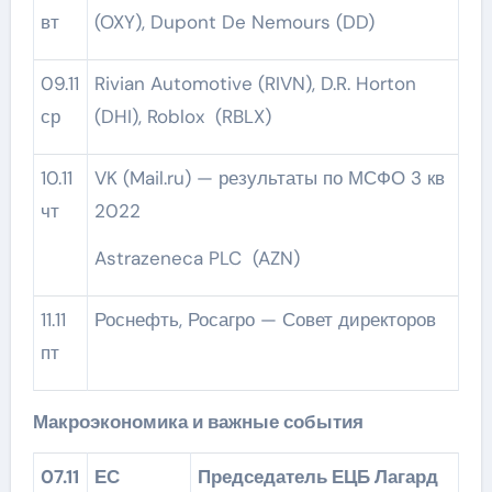
вт
(OXY), Dupont De Nemours (DD)
09.11
Rivian Automotive (RIVN), D.R. Horton
ср
(DHI), Roblox (RBLX)
10.11
VK (Mail.ru) — результаты по МСФО 3 кв
чт
2022
Astrazeneca PLC (AZN)
11.11
Роснефть, Росагро — Совет директоров
пт
Макроэкономика и важные события
07.11
ЕС
Председатель ЕЦБ Лагард