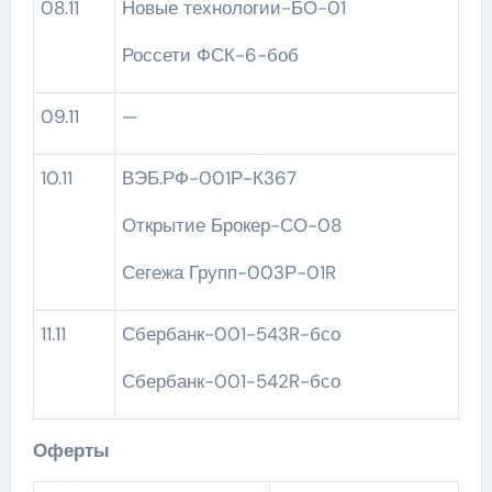
08.11
Новые технологии-БО-01
Россети ФСК-6-боб
09.11
—
10.11
ВЭБ.РФ-001Р-К367
Открытие Брокер-СО-08
Сегежа Групп-003Р-01R
11.11
Сбербанк-001-543R-бсо
Сбербанк-001-542R-бсо
Оферты