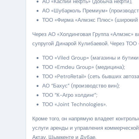
АО «Каспий нефть» (добыча нефти),
АО «Шубарколь Премиум» (производств
ТОО «Фирма «Алмэкс Плюс» (широкий с
Через АО «Холдинговая Группа «Алмэкс» вл
супругой Динарой Кулибаевой. Через ТОО 
ТОО «Viled Group» (магазины и бутики
ТОО «Emdeu Group» (медицина);
ТОО «PetroRetail» (сеть бывших автоза
АО “Бахус” (производство вин);
ТОО “К-Агро холдинг”;
ТОО «Joint Technologies».
Кроме того, он напрямую владеет контроль
услуги аренды и управления коммерческой
Актау, Шымкенте и Дубае.