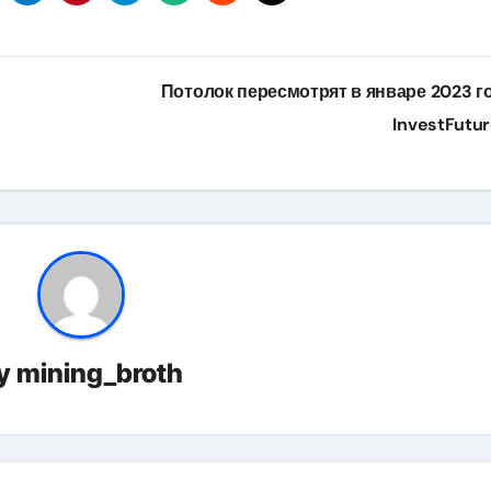
Потолок пересмотрят в январе 2023 го
InvestFutu
y
mining_broth