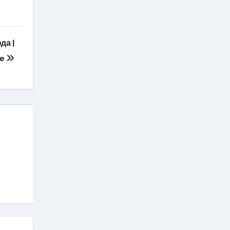
да |
re