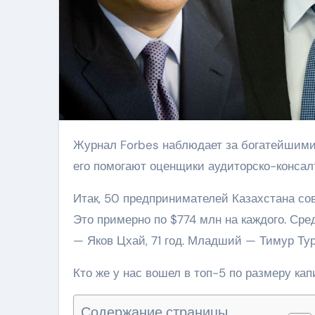
Журнал Forbes наблюдает за богатейшими бизнесменами Казахстана и ведет их рейтинг. Составлять
его помогают оценщики аудиторско-консал
Итак, 50 предпринимателей Казахстана сов
Это примерно по $774 млн на каждого. Сред
— Яков Цхай, 71 год. Младший — Тимур Турл
Кто же у нас вошел в топ-5 по размеру ка
Содержание страницы