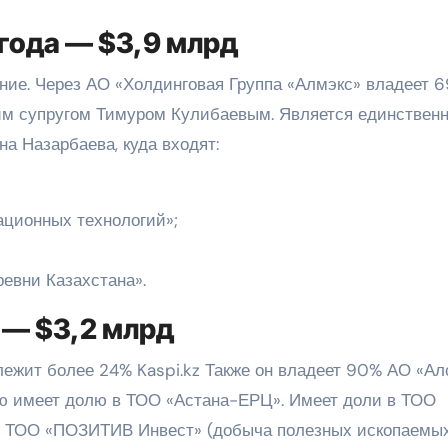
 года — $3,9 млрд
ие. Через АО «Холдинговая Группа «Алмэкс» владеет 6
оим супругом Тимуром Кулибаевым. Является единствен
а Назарбаева, куда входят:
ционных технологий»;
евни Казахстана».
а — $3,2 млрд
ежит более 24% Kaspi.kz Также он владеет 90% АО «Ал
рую имеет долю в ТОО «Астана-ЕРЦ». Имеет доли в ТОО
 и ТОО «ПОЗИТИВ Инвест» (добыча полезных ископаемых