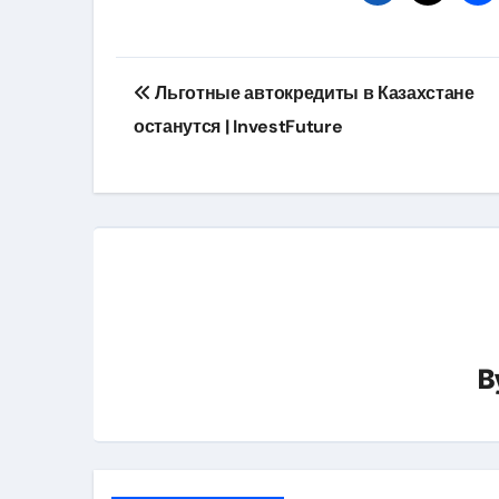
Навигация
Льготные автокредиты в Казахстане
по
останутся | InvestFuture
записям
B