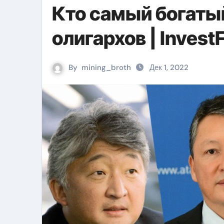
Кто самый богатый
олигархов | Invest
By
mining_broth
Дек 1, 2022