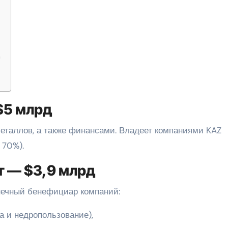
д
 $5 млрд
еталлов, а также финансами. Владеет компаниями KAZ
 70%).
ет — $3,9 млрд
нечный бенефициар компаний:
а и недропользование),