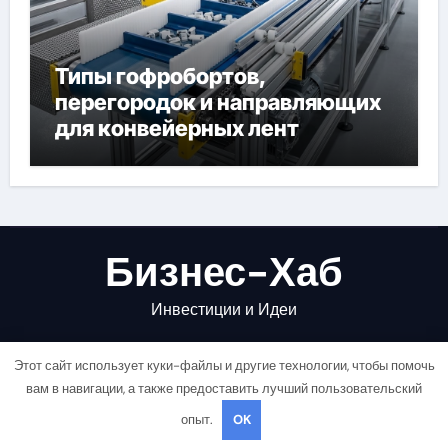
Типы гофробортов,
перегородок и направляющих
для конвейерных лент
Бизнес-Хаб
Инвестиции и Идеи
Этот сайт использует куки-файлы и другие технологии, чтобы помочь
вам в навигации, а также предоставить лучший пользовательский
опыт.
OK
Copyright © All rights reserved
|
Newsair
от
Themeansar
.