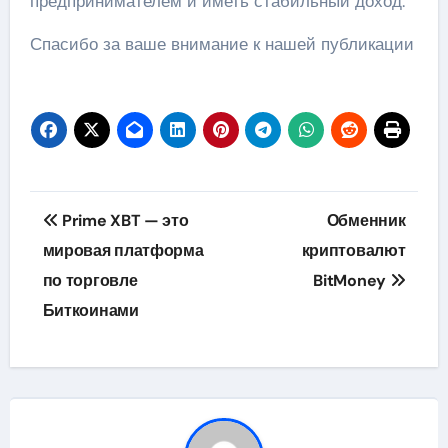
предпринимателем и иметь стабильный доход.
Спасибо за ваше внимание к нашей публикации
Навигация
Prime XBT — это
Обменник
по
мировая платформа
криптовалют
по торговле
BitMoney
записям
Биткоинами