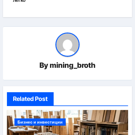
легко
записям
By
mining_broth
Related Post
Бизнес и инвестиции