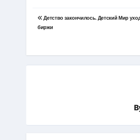
Навигация
Детство закончилось. Детский Мир уход
по
биржи
записям
B