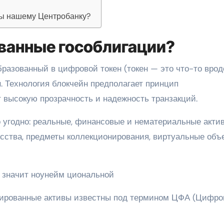
ны нашему Центробанку?
ованные гособлигации?
бразованный в цифровой токен (токен — это что-то врод
. Технология блокчейн предполагает принцип
т высокую прозрачность и надежность транзакций.
о угодно: реальные, финансовые и нематериальные актив
сства, предметы коллекционирования, виртуальные объ
о значит ноунейм циональной
изированные активы известны под термином ЦФА (Цифро