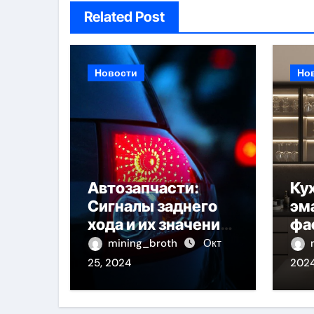
Related Post
Новости
Но
Автозапчасти:
Ку
Сигналы заднего
эм
хода и их значение
фа
для безопасности
пр
mining_broth
Окт
на дороге
од
25, 2024
202