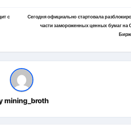
ит с
Сегодня официально стартовала разблокир
части замороженных ценных бумаг на
Бир
y
mining_broth