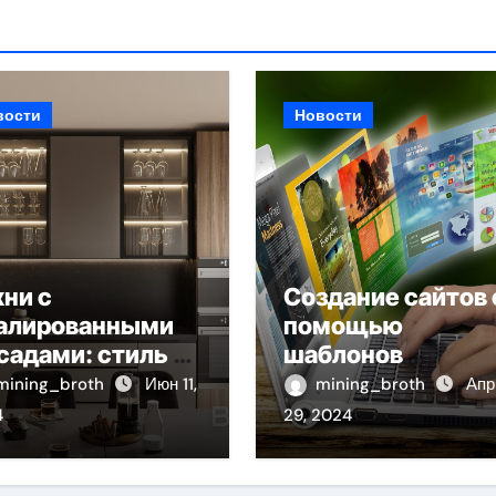
вости
Новости
хни с
Создание сайтов 
алированными
помощью
садами: стиль и
шаблонов
актичность в
современных
mining_broth
Июн 11,
mining_broth
Апр
ном решении
сайтов: простой
4
29, 2024
путь к
качественному