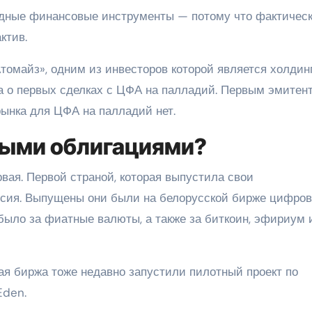
дные финансовые инструменты — потому что фактичес
ктив.
томайз», одним из инвесторов которой является холдин
а о первых сделках с ЦФА на палладий. Первым эмитен
 рынка для ЦФА на палладий нет.
ными облигациями?
рвая. Первой страной, которая выпустила свои
ссия. Выпущены они были на белорусской бирже цифро
было за фиатные валюты, а также за биткоин, эфириум 
я биржа тоже недавно запустили пилотный проект по
Eden.