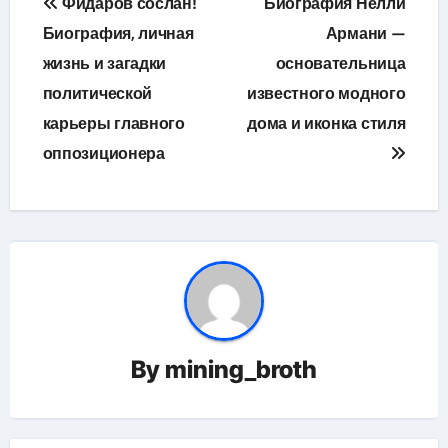
Фидаров сослан!
Биография Нелли
по
Биография, личная
Армани —
жизнь и загадки
основательница
записям
политической
известного модного
карьеры главного
дома и иконка стиля
оппозиционера
By
mining_broth