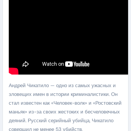
Андрей Чикатило — одно из самых ужасных и
зловещих имен в истории криминалистики. Он
стал известен как «Человек-волк» и «Ростовский
маньяк» из-за своих жестоких и бесчеловечных
деяний. Русский серийный убийца, Чикатило
совершил не менее 53 убийств,