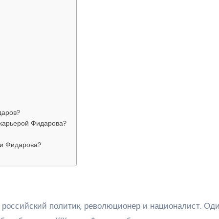
даров?
 карьерой Фидарова?
ни Фидарова?
, российский политик, революционер и националист. Оди