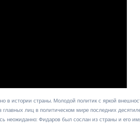
ено в истории страны. Молодой политик с яркой внешнос
 главных лиц в политическом мире последних десятиле
сь неожиданно: Фидаров был сослан из страны и его им