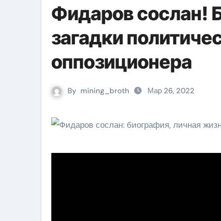
Фидаров сослан! 
загадки политиче
оппозиционера
By
mining_broth
Мар 26, 2022