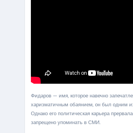
Фидаров — имя, которое навечно запечатл
харизматичным обаянием, он был одним из
Однако его политическая карьера прервала
запрещено упоминать в СМИ.