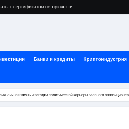
аты с сертификатом негорючести
офессий в онлайн-формате
родок и направляющих для конвейерных лент
ки, мебельного щита, фанеры, шпона и паркетной химии в 
атических лотков для хранения электронных компонентов
инвестиции
Банки и кредиты
Криптоиндустрия
ок из Китая в Казахстан: маршруты, таможенные процедуры
я, этапы строительства, проверка застройщика и сценарии
иртуальных платежных карт без верификации и банковского
ия, личная жизнь и загадки политической карьеры главного оппозиционер
 справочная информация о сельскохозяйственных предпри
яльных станций серий T330 и T990