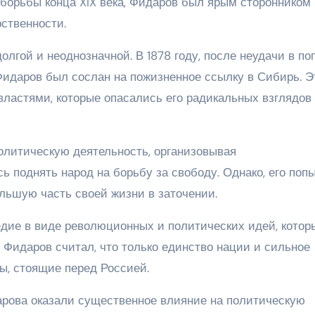
борьбы конца XIX века, Фидаров был ярым сторонником
ственности.
олгой и неоднозначной. В 1878 году, после неудачи в по
Фидаров был сослан на пожизненное ссылку в Сибирь. Э
ластями, которые опасались его радикальных взглядов
олитическую деятельность, организовывая
 поднять народ на борьбу за свободу. Однако, его поп
льшую часть своей жизни в заточении.
едие в виде революционных и политических идей, котор
 Фидаров считал, что только единство нации и сильное
ы, стоящие перед Россией.
арова оказали существенное влияние на политическую