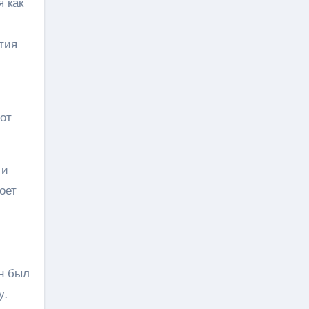
 как
тия
от
 и
оет
н был
у.