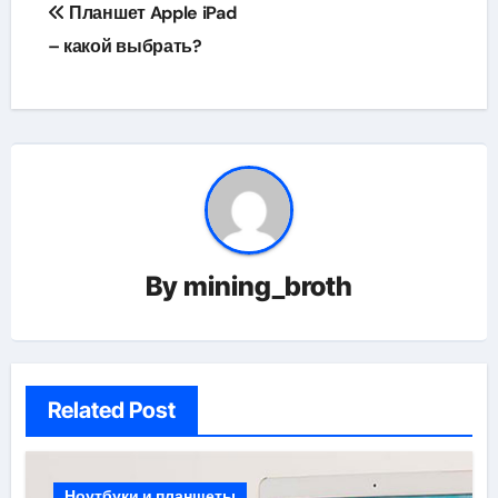
Навигация
Планшет Apple iPad
по
– какой выбрать?
записям
By
mining_broth
Related Post
Ноутбуки и планшеты