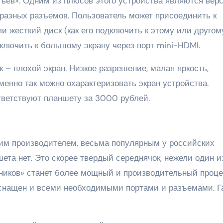
тьев». Одним из плюсов этого устройства являются вер
 разных разъемов. Пользователь может присоединить к
 жесткий диск (как его подключить к этому или другом
ключить к большому экрану через порт mini-HDMI.
– плохой экран. Низкое разрешение, малая яркость,
менно так можно охарактеризовать экран устройства.
тветствуют планшету за 3000 рублей.
им производителем, весьма популярным у российских
ета нет. Это скорее твердый середнячок, нежели один и
ников» станет более мощный и производительный проц
 оснащен и всеми необходимыми портами и разъемами. Г