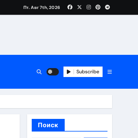
Пт. Авг 7th, 2026
каталоге
 и сроки
Subscribe
 оформления сделки
 участия с пополнением стейблкоином
ятиях
Поиск