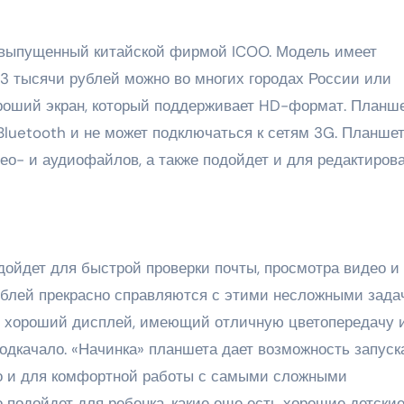
выпущенный китайской фирмой ICOO. Модель имеет
а 3 тысячи рублей можно во многих городах России или
хороший экран, который поддерживает HD-формат. Планш
 Bluetooth и не может подключаться к сетям 3G. Планше
ео- и аудиофайлов, а также подойдет и для редактиров
дойдет для быстрой проверки почты, просмотра видео и
ублей прекрасно справляются с этими несложными зада
 хороший дисплей, имеющий отличную цветопередачу 
подкачало. «Начинка» планшета дает возможность запуск
о и для комфортной работы с самыми сложными
 подойдет для ребенка, какие еще есть хорошие детски