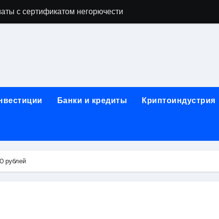
аты с сертификатом негорючести
офессий в онлайн-формате
родок и направляющих для конвейерных лент
ки, мебельного щита, фанеры, шпона и паркетной химии в 
атических лотков для хранения электронных компонентов
инвестиции
Банки и кредиты
Криптоиндустрия
ок из Китая в Казахстан: маршруты, таможенные процедуры
я, этапы строительства, проверка застройщика и сценарии
иртуальных платежных карт без верификации и банковского
0 рублей
 справочная информация о сельскохозяйственных предпри
яльных станций серий T330 и T990