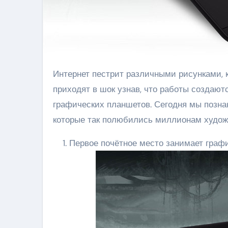
Интернет пестрит различными рисунками, которые выглядят как настоящие картины. Однако все
приходят в шок узнав, что работы создаю
графических планшетов. Сегодня мы позн
которые так полюбились миллионам худож
Первое почётное место занимает граф