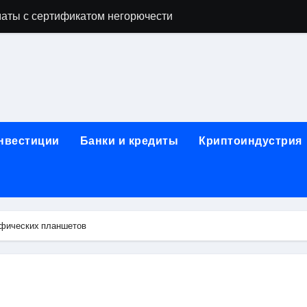
аты с сертификатом негорючести
офессий в онлайн-формате
родок и направляющих для конвейерных лент
ки, мебельного щита, фанеры, шпона и паркетной химии в 
атических лотков для хранения электронных компонентов
инвестиции
Банки и кредиты
Криптоиндустрия
ок из Китая в Казахстан: маршруты, таможенные процедуры
я, этапы строительства, проверка застройщика и сценарии
иртуальных платежных карт без верификации и банковского
афических планшетов
 справочная информация о сельскохозяйственных предпри
яльных станций серий T330 и T990