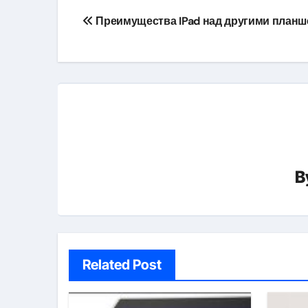
Навигация
Преимущества IPad над другими планш
по
записям
B
Related Post