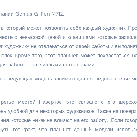
мпании Genius G-Pen M712.
в который может позволить себе каждый художник. Про
вместе с невысокой ценой и клавишами которые распол
ет художнику не отвлекаться от своей работы и выполня
пок. Кроме того, этот планшет может похвастаться бо
 для работы с различными фотошопами.
етье место? Наверное, это связано с его шерохо
ень удобной для некоторых художников. Также на повер
ия, которые никак не влияют на его работу. Если гово
нуть тот факт, что планшет данный модели использ