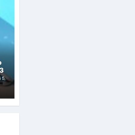
о
3
 5,