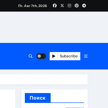
Пт. Авг 7th, 2026
каталоге
 и сроки
Subscribe
 оформления сделки
 участия с пополнением стейблкоином
ятиях
Поиск