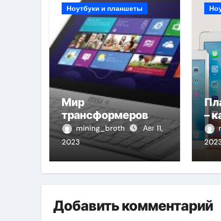
Ноутбуки и планшеты
Но
Мир
Пл
трансформеров
– 
mining_broth
Авг 11,
2023
202
Добавить комментарий