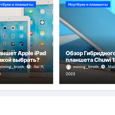
утбуки и планшеты
Ноутбуки и планшеты
аншет Apple iPad
Обзор Гибридног
какой выбрать?
планшета Chuwi 1
mining_broth
Авг 11,
mining_broth
Май
3
2023