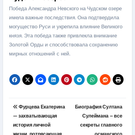
Победа Александра Невского на Чудском озере
имела важные последствия. Она подтвердила
могущество Руси и укрепила влияние Великого
князя. Эта победа также привлекла внимание
Золотой Орды и способствовала сохранению
мирных отношений с ней.
Навигация
Фурцева Екатерина
Биография Султана
по
— захватывающая
Сулеймана – все
история личной
секреты главного
записям
жизни, потрясающая
османского