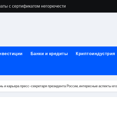
аты с сертификатом негорючести
офессий в онлайн-формате
родок и направляющих для конвейерных лент
ки, мебельного щита, фанеры, шпона и паркетной химии в 
атических лотков для хранения электронных компонентов
инвестиции
Банки и кредиты
Криптоиндустрия
ок из Китая в Казахстан: маршруты, таможенные процедуры
я, этапы строительства, проверка застройщика и сценарии
иртуальных платежных карт без верификации и банковского
ь и карьера пресс-секретаря президента России, интересные аспекты ег
 справочная информация о сельскохозяйственных предпри
яльных станций серий T330 и T990