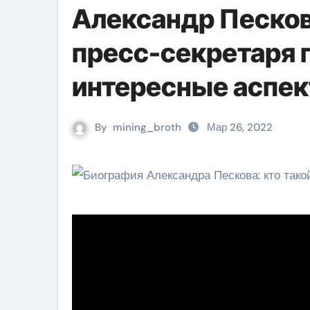
Александр Песков
пресс-секретаря 
интересные аспек
By
mining_broth
Мар 26, 2022