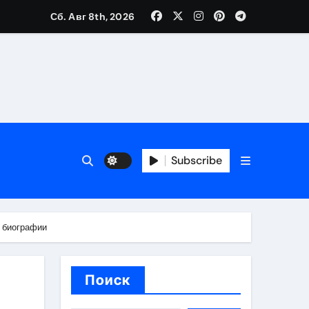
Сб. Авг 8th, 2026
каталоге
 и сроки
Subscribe
 оформления сделки
 участия с пополнением стейблкоином
о биографии
ятиях
Поиск