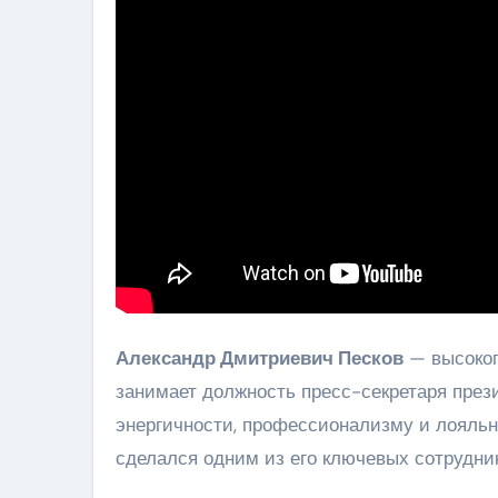
Александр Дмитриевич Песков
— высокоп
занимает должность пресс-секретаря през
энергичности, профессионализму и лояль
сделался одним из его ключевых сотрудник