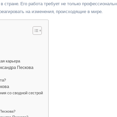
в стране. Его работа требует не только профессиональ
 реагировать на изменения, происходящие в мире.
кая карьера
ександра Пескова
нта?
скова
ния со сводной сестрой
 Пескова?
сандра Пескова?