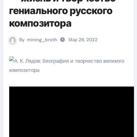
гениального русского
композитора
By
mining_broth
Мар 26, 2022