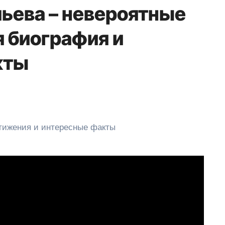
ьева – невероятные
я биография и
кты