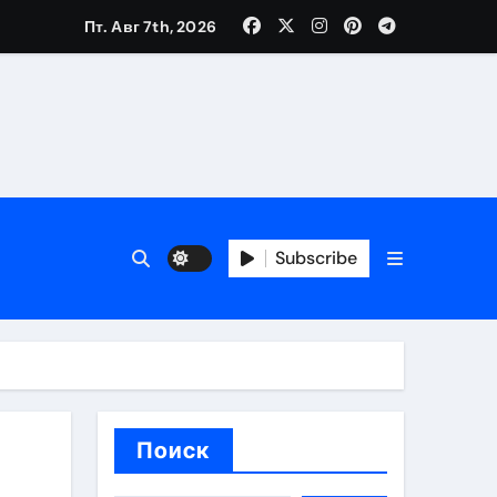
Пт. Авг 7th, 2026
каталоге
 и сроки
Subscribe
 оформления сделки
 участия с пополнением стейблкоином
ятиях
Поиск