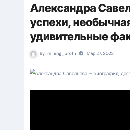
Александра Савел
успехи, необычна
удивительные фа
By
mining_broth
Мар 27, 2022