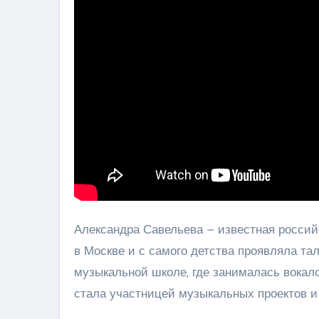
Александра Савельева – известная российс
в Москве и с самого детства проявляла та
музыкальной школе, где занималась вокал
стала участницей музыкальных проектов и