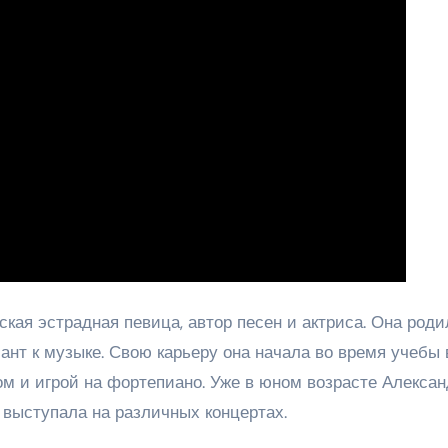
кая эстрадная певица, автор песен и актриса. Она роди
лант к музыке. Свою карьеру она начала во время учебы 
ом и игрой на фортепиано. Уже в юном возрасте Алекса
 выступала на различных концертах.