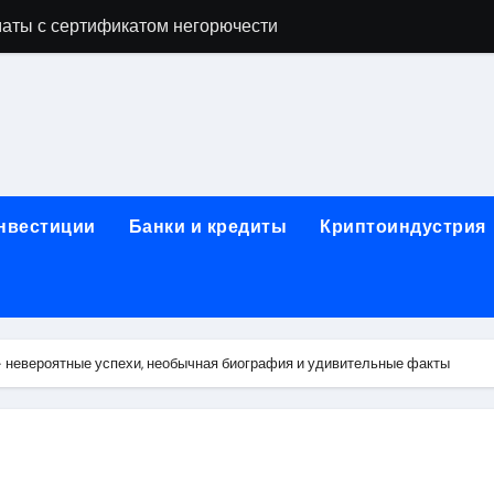
аты с сертификатом негорючести
офессий в онлайн-формате
родок и направляющих для конвейерных лент
ки, мебельного щита, фанеры, шпона и паркетной химии в 
атических лотков для хранения электронных компонентов
инвестиции
Банки и кредиты
Криптоиндустрия
ок из Китая в Казахстан: маршруты, таможенные процедуры
я, этапы строительства, проверка застройщика и сценарии
иртуальных платежных карт без верификации и банковского
 невероятные успехи, необычная биография и удивительные факты
 справочная информация о сельскохозяйственных предпри
яльных станций серий T330 и T990