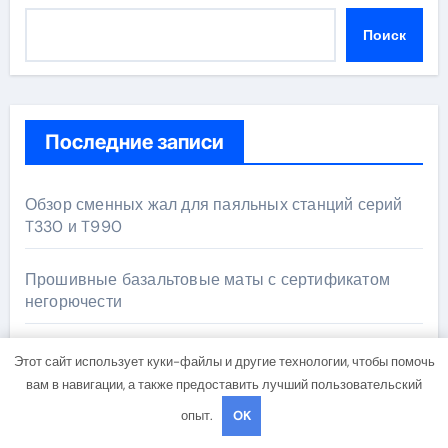
Поиск
Последние записи
Обзор сменных жал для паяльных станций серий
T330 и T990
Прошивные базальтовые маты с сертификатом
негорючести
Освоение современных профессий в онлайн-
Этот сайт использует куки-файлы и другие технологии, чтобы помочь
формате
вам в навигации, а также предоставить лучший пользовательский
опыт.
OK
Типы гофробортов, перегородок и направляющих