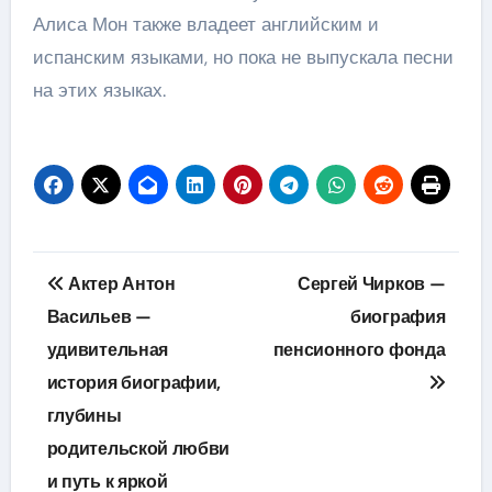
Алиса Мон также владеет английским и
испанским языками, но пока не выпускала песни
на этих языках.
Навигация
Актер Антон
Сергей Чирков —
по
Васильев —
биография
удивительная
пенсионного фонда
записям
история биографии,
глубины
родительской любви
и путь к яркой