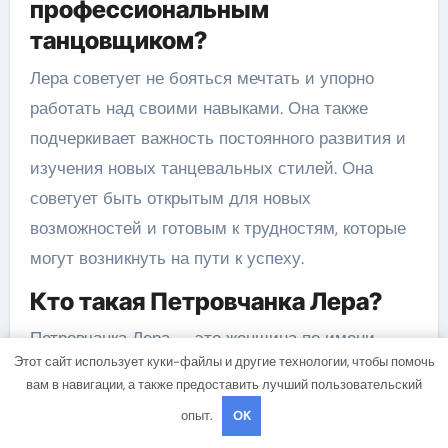
профессиональным
танцовщиком?
Лера советует не бояться мечтать и упорно
работать над своими навыками. Она также
подчеркивает важность постоянного развития и
изучения новых танцевальных стилей. Она
советует быть открытым для новых
возможностей и готовым к трудностям, которые
могут возникнуть на пути к успеху.
Кто такая Петровчанка Лера?
Петровчанка Лера — это женщина по имени
Этот сайт использует куки-файлы и другие технологии, чтобы помочь
Лера, которая родилась и выросла в Петровке.
вам в навигации, а также предоставить лучший пользовательский
Каковы интересные факты из
опыт.
OK
биографии Леры?