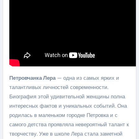
Петровчанка Лера
— одна из самых ярких и
талантливых личностей современности.
Биография этой удивительной женщины полна
интересных фактов и уникальных событий. Она
родилась в маленьком городке Петровка и с
самого детства проявляла невероятный талант к
творчеству. Уже в школе Лера стала заметной