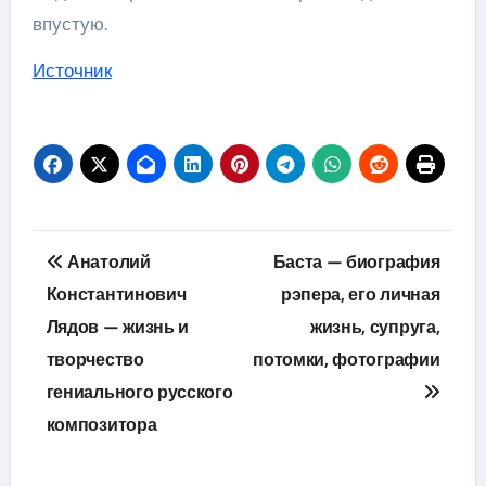
впустую.
Источник
Навигация
Анатолий
Баста — биография
по
Константинович
рэпера, его личная
Лядов — жизнь и
жизнь, супруга,
записям
творчество
потомки, фотографии
гениального русского
композитора