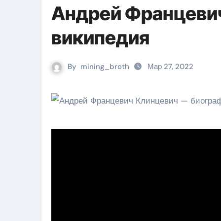
Андрей Францевич
википедия
By
mining_broth
Мар 27, 2022