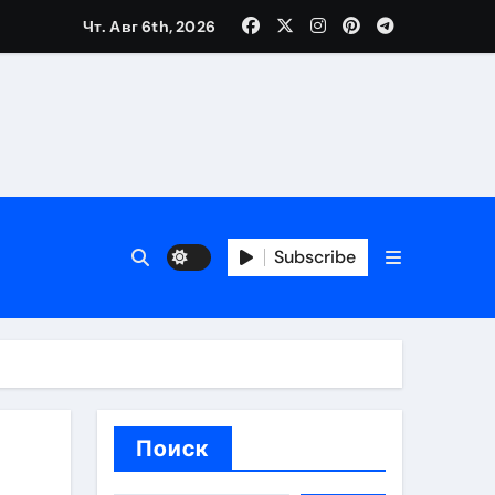
Чт. Авг 6th, 2026
каталоге
 и сроки
Subscribe
 оформления сделки
 участия с пополнением стейблкоином
ятиях
Поиск