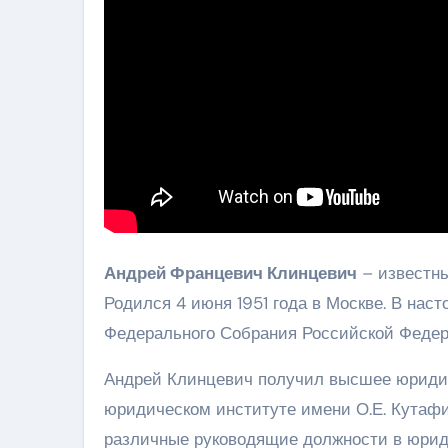
Андрей Францевич Клинцевич
– известны
Родился 4 июня 1951 года в Москве. В на
Федерального Собрания Российской Федер
Андрей Клинцевич получил высшее юридич
юридическом институте имени О.Е. Кутафи
различные руководящие должности в юрид