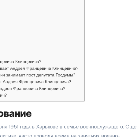
нцевича Клинцевича?
ивает Андрея Францевича Клинцевича?
ич занимает пост депутата Госдумы?
ля Андрея Францевича Клинцевича?
Андрея Францевича Клинцевича?
ич?
ование
я 1951 года в Харькове в семье военнослужащего. С де
литике, часто проводя время на занятиях военно-