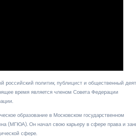
й российский политик, публицист и общественный деят
стоящее время является членом Совета Федерации
ации.
еское образование в Московском государственном
на (МГЮА). Он начал свою карьеру в сфере права и за
ической сфере.