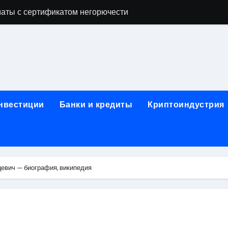
аты с сертификатом негорючести
офессий в онлайн-формате
родок и направляющих для конвейерных лент
ки, мебельного щита, фанеры, шпона и паркетной химии в 
атических лотков для хранения электронных компонентов
инвестиции
Банки и кредиты
Криптоиндустрия
ок из Китая в Казахстан: маршруты, таможенные процедуры
я, этапы строительства, проверка застройщика и сценарии
иртуальных платежных карт без верификации и банковского
евич — биография, википедия
 справочная информация о сельскохозяйственных предпри
яльных станций серий T330 и T990