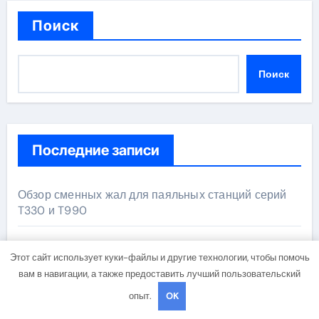
Поиск
Поиск
Последние записи
Обзор сменных жал для паяльных станций серий
T330 и T990
Прошивные базальтовые маты с сертификатом
Этот сайт использует куки-файлы и другие технологии, чтобы помочь
негорючести
вам в навигации, а также предоставить лучший пользовательский
опыт.
OK
Освоение современных профессий в онлайн-
формате