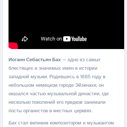
Иоганн Себастьян Бах
— одно из самых
блестящих и значимых имен в истории
западной музыки. Родившись в 1685 году в
небольшом немецком городе Эйзенахе, он
оказался частью музыкальной династии, где
несколько поколений его предков занимали
посты органистов в местных церквях.
Бах
стал великим композитором и музыкантом