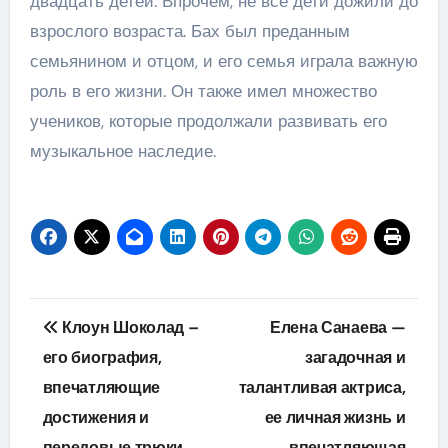
двадцать детей. Впрочем, не все дети дожили до
взрослого возраста. Бах был преданным
семьянином и отцом, и его семья играла важную
роль в его жизни. Он также имел множество
учеников, которые продолжали развивать его
музыкальное наследие.
Навигация
Клоун Шоколад –
Елена Санаева —
по
его биография,
загадочная и
впечатляющие
талантливая актриса,
записям
достижения и
ее личная жизнь и
передовые трюки
впечатляющая