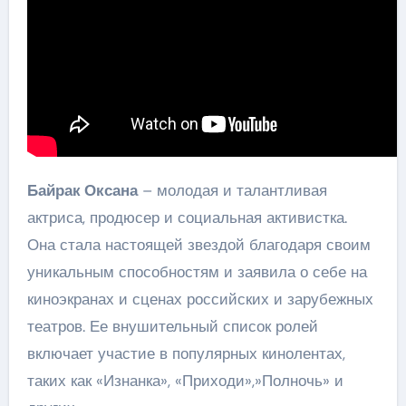
Байрак Оксана
– молодая и талантливая
актриса, продюсер и социальная активистка.
Она стала настоящей звездой благодаря своим
уникальным способностям и заявила о себе на
киноэкранах и сценах российских и зарубежных
театров. Ее внушительный список ролей
включает участие в популярных кинолентах,
таких как «Изнанка», «Приходи»,»Полночь» и