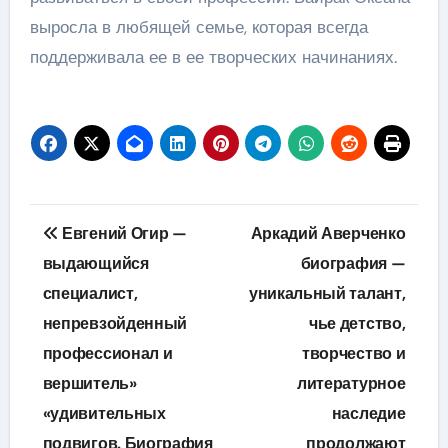
выросла в любящей семье, которая всегда
поддерживала ее в ее творческих начинаниях.
Навигация
Евгений Огир —
Аркадий Аверченко
по
выдающийся
биография —
специалист,
уникальный талант,
записям
непревзойденный
чье детство,
профессионал и
творчество и
вершитель»
литературное
«удивительных
наследие
подвигов. Биография
продолжают