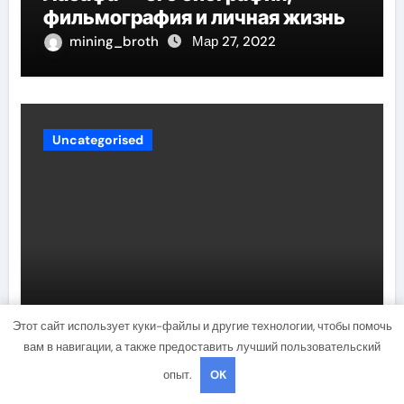
фильмография и личная жизнь
mining_broth
Мар 27, 2022
Uncategorised
Лазарева Татьяна — история
Этот сайт использует куки-файлы и другие технологии, чтобы помочь
жизни, карьеры и личных
вам в навигации, а также предоставить лучший пользовательский
достижений знаменитой
опыт.
OK
актрисы, восходящей на олимп
mining_broth
Мар 27, 2022