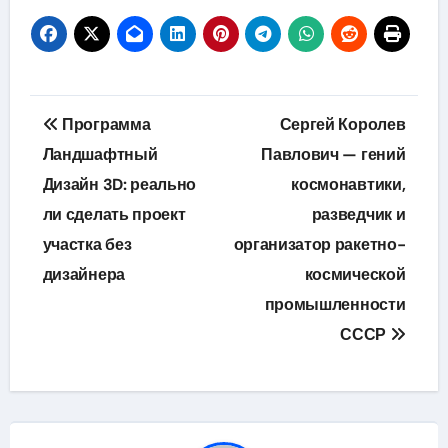
Навигация
Программа
Сергей Королев
по
Ландшафтный
Павлович — гений
Дизайн 3D: реально
космонавтики,
записям
ли сделать проект
разведчик и
участка без
организатор ракетно-
дизайнера
космической
промышленности
СССР