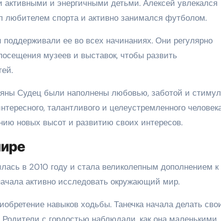
и активными и энергичными детьми. Алексей увлекался
ыл любителем спорта и активно занимался футболом.
 поддерживали ее во всех начинаниях. Они регулярно
осещения музеев и выставок, чтобы развить
тей.
тьяны Судец были наполнены любовью, заботой и стимул
нтересного, талантливого и целеустремленного человека
нию новых высот и развитию своих интересов.
мире
илась в 2010 году и стала великолепным дополнением к
начала активно исследовать окружающий мир.
обретение навыков ходьбы. Танечка начала делать сво
. Родители с гордостью наблюдали, как она маленькими,