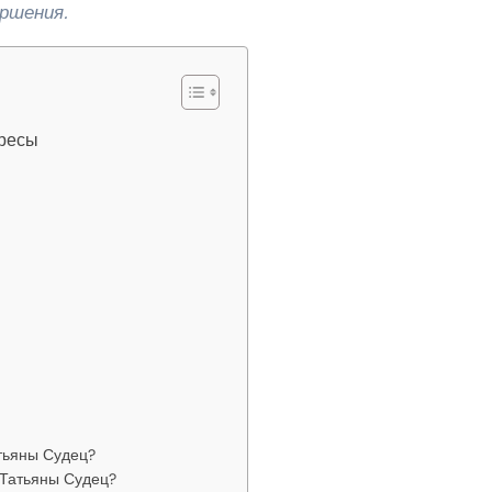
ршения.
ересы
тьяны Судец?
 Татьяны Судец?