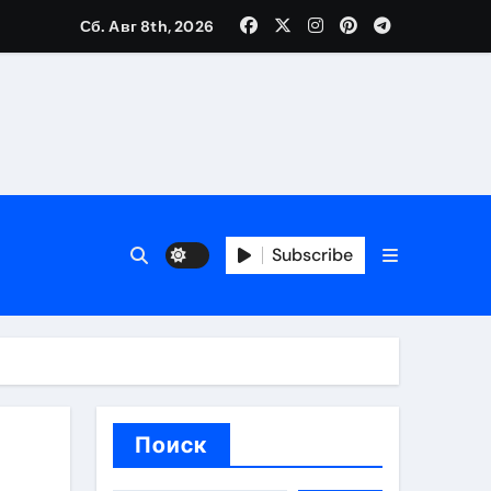
Сб. Авг 8th, 2026
каталоге
 и сроки
Subscribe
 оформления сделки
 участия с пополнением стейблкоином
ятиях
Поиск