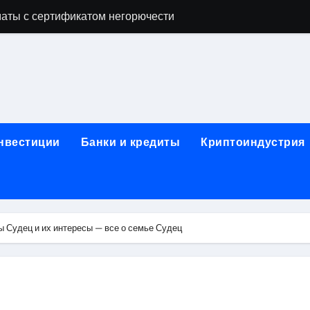
аты с сертификатом негорючести
офессий в онлайн-формате
родок и направляющих для конвейерных лент
ки, мебельного щита, фанеры, шпона и паркетной химии в 
атических лотков для хранения электронных компонентов
инвестиции
Банки и кредиты
Криптоиндустрия
ок из Китая в Казахстан: маршруты, таможенные процедуры
я, этапы строительства, проверка застройщика и сценарии
иртуальных платежных карт без верификации и банковского
 Судец и их интересы — все о семье Судец
 справочная информация о сельскохозяйственных предпри
яльных станций серий T330 и T990