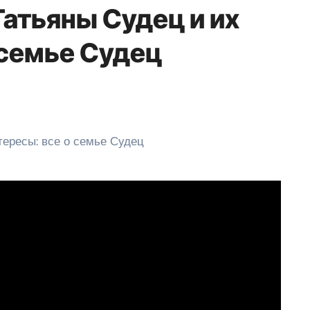
Татьяны Судец и их
 семье Судец