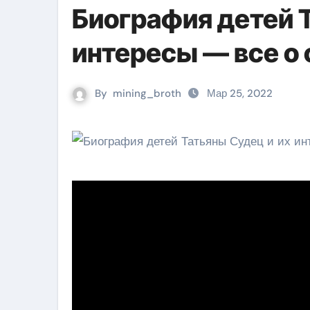
Биография детей 
интересы — все о
By
mining_broth
Мар 25, 2022