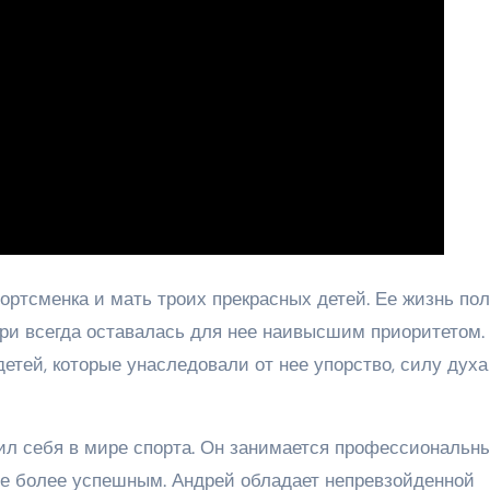
ортсменка и мать троих прекрасных детей. Ее жизнь по
ери всегда оставалась для нее наивысшим приоритетом.
етей, которые унаследовали от нее упорство, силу духа
вил себя в мире спорта. Он занимается профессиональн
се более успешным. Андрей обладает непревзойденной