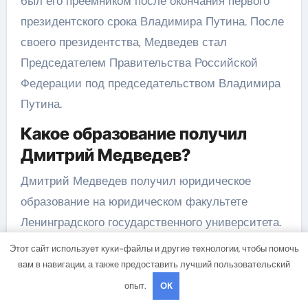
был его преемником после окончания первого
президентского срока Владимира Путина. После
своего президентства, Медведев стал
Председателем Правительства Российской
Федерации под председательством Владимира
Путина.
Какое образование получил
Дмитрий Медведев?
Дмитрий Медведев получил юридическое
образование на юридическом факультете
Ленинградского государственного университета.
В дальнейшем, он получил степень кандидата
Этот сайт использует куки-файлы и другие технологии, чтобы помочь
юридических наук и был профессором.
вам в навигации, а также предоставить лучший пользовательский
опыт.
OK
Каковы основные факты из