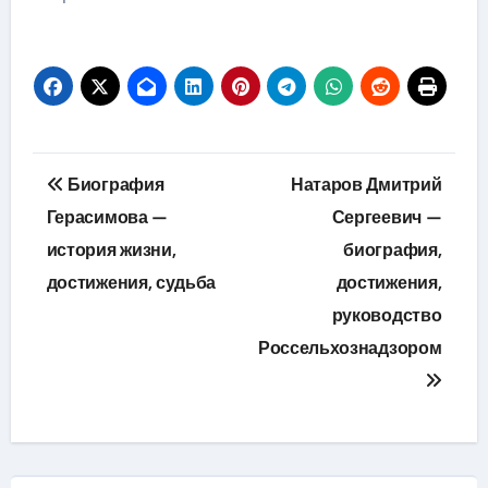
Навигация
Биография
Натаров Дмитрий
по
Герасимова —
Сергеевич —
история жизни,
биография,
записям
достижения, судьба
достижения,
руководство
Россельхознадзором